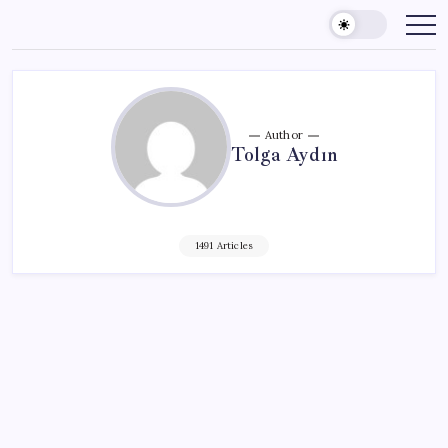
Skip
to
content
Author
Tolga Aydın
1491 Articles