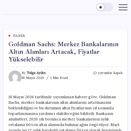
Skip
to
content
HABER
Goldman Sachs: Merkez Bankalarının
Altın Alımları Artacak, Fiyatlar
Yükselebilir
Goldman
By
Tolga Aydın
yorumlar kapalı
Sachs:
18 Mayıs 2026
1 Min Read
Merkez
Bankalarının
Altın
18 Mayıs 2026 tarihinde yayımlanan habere göre, Goldman
Alımları
Sachs, merkez bankalarının altın alımlarını artırmasının
Artacak,
Fiyatlar
beklenildiğini ve bu durumun altın fiyatlarının yıl sonunda
Yükselebilir
toparlanmasına yardımcı olabileceğini bildirdi. Bankanın
için
analistleri, 2026 yılı boyunca merkez bankalarının aylık
ortalama 60 ton altın alımında bulunacağını öngörüyor. Mart
ayında ise 12 aylık hareketli ortalama 50 ton olarak hesaplandı