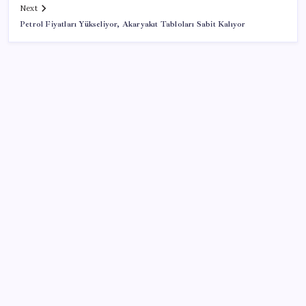
Next
Petrol Fiyatları Yükseliyor, Akaryakıt Tabloları Sabit Kalıyor
SON YAZILAR
Bacakta bu belirtiler varsa dikkat! Pıhtı habercisi
olabilir
Intel’den TSMC’ye Rakip Teknoloji: 2027’de Geliyor
Tarım emtia piyasasında geçen ay buğday rüzgarı
esti
Emeklinin beklediği zam farkı yolda: Ocak maaşı