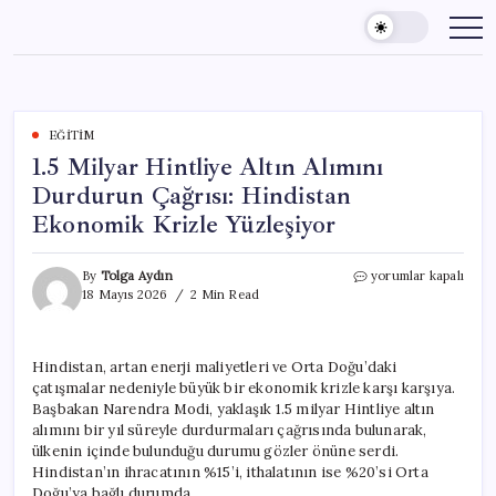
Skip
to
content
EĞITIM
1.5 Milyar Hintliye Altın Alımını
Durdurun Çağrısı: Hindistan
Ekonomik Krizle Yüzleşiyor
1.5
By
Tolga Aydın
yorumlar kapalı
Milyar
18 Mayıs 2026
2 Min Read
Hintliye
Altın
Alımını
Hindistan, artan enerji maliyetleri ve Orta Doğu’daki
Durdurun
çatışmalar nedeniyle büyük bir ekonomik krizle karşı karşıya.
Çağrısı:
Hindistan
Başbakan Narendra Modi, yaklaşık 1.5 milyar Hintliye altın
Ekonomik
alımını bir yıl süreyle durdurmaları çağrısında bulunarak,
Krizle
ülkenin içinde bulunduğu durumu gözler önüne serdi.
Yüzleşiyor
Hindistan’ın ihracatının %15’i, ithalatının ise %20’si Orta
için
Doğu’ya bağlı durumda.