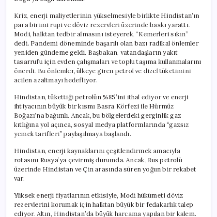
Kriz, enerji maliyetlerinin yükselmesiyle birlikte Hindistan’ın
para birimi rupi ve döviz rezervleri üzerinde baskı yarattı.
Modi, halktan tedbir almasını isteyerek, “Kemerleri sıkın”
dedi. Pandemi döneminde başarılı olan bazı radikal önlemler
yeniden gündeme geldi. Başbakan, vatandaşların yakıt
tasarrufu için evden çalışmaları ve toplu taşıma kullanmalarını
önerdi. Bu önlemler, ülkeye giren petrol ve dizel tüketimini
acilen azaltmayı hedefliyor.
Hindistan, tükettiği petrolün %85’ini ithal ediyor ve enerji
ihtiyacının büyük bir kısmı Basra Körfezi ile Hürmüz
Boğazı’na bağımlı. Ancak, bu bölgelerdeki gerginlik gaz
kıtlığına yol açınca, sosyal medya platformlarında “gazsız
yemek tarifleri” paylaşılmaya başlandı.
Hindistan, enerji kaynaklarını çeşitlendirmek amacıyla
rotasını Rusya’ya çevirmiş durumda. Ancak, Rus petrolü
üzerinde Hindistan ve Çin arasında süren yoğun bir rekabet
var.
Yüksek enerji fiyatlarının etkisiyle, Modi hükümeti döviz
rezervlerini korumak için halktan büyük bir fedakarlık talep
ediyor. Altın, Hindistan’da büyük harcama yapılan bir kalem.