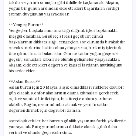
takdir ve yararlı sonuçlar gibi ödüllerle taçlanacak. Akşam,
yoğun bir günün ardından elde ettikleri başarıların verdiği
tatmin duygusunu yaşayacaklar.
**Yengeç Burcu**
Yengeçler, başkalarının bıraktığı dağınık işleri toplamakla
meşgul olacaklar. Bu süreç stresli geçebilir; çünkü
başkalarının dikkatsizliği, Yengeçleri zor durumda bırakabilir.
Ancak sinirlerine hakim olmayı başarırsa, birikmiş işlerinde
öne çıkma fırsatı bulacaklar. Gün ne kadar yoğun geçerse
geçsin, sonuçları itibariyle olumlu gelişmeler yaşayacaklar.
Akşam, elde ettikleri değerin ve kişisel faydanın mutluluğunu
hissedecekler.
**Aslan Burcu**
Aslan burcu için 20 Mayıs, alışık olmadıkları risklerle dolu bir
gün olacak. Konfor alanlarının dışına çıkmaları gerekecek.
Açık ve samimi bir iletişim, bu süreçte onlara yardımcı
olabilir. Bugün, cesur adımlar atmak ve yeni fırsatlar
değerlendirmek için doğru bir zaman.
Astrolojik etkiler, her burcun günlük yaşamına farklı şekillerde
yansıyacak. Burç yorumlarınızı dikkate alarak, günü daha
verimli ve olumlu geçirebilirsiniz.