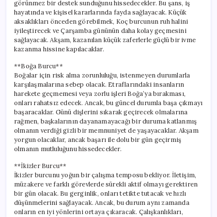
görünmez bir destek sunduğunu hissedecekler. Bu şans, iş
hayatında ve kişisel kararlarında fayda sağlayacak. Küçük
aksaklıkları önceden görebilmek, Koç burcunun ruh halini
iyileştirecek ve Çarşamba gününün daha kolay geçmesini
sağlayacak. Akşam, kazanılan küçük zaferlerle güçlü bir ivme
kazanma hissine kapılacaklar.
**Boğa Burcu**
Boğalar için risk alma zorunluluğu, istenmeyen durumlarla
karşılaşmalarına sebep olacak. Etraflarındaki insanların
harekete geçmemesi veya zorlu işleri Boğa’ya bırakması,
onları rahatsız edecek. Ancak, bu güncel durumla başa çıkmayı
başaracaklar. Günü dişlerini sıkarak geçirecek olmalarına
rağmen, başkalarının dayanamayacağı bir duruma katlanmış
olmanın verdiği gizli bir memnuniyet de yaşayacaklar. Akşam
yorgun olacaklar, ancak başarı ile dolu bir gün geçirmiş
olmanın mutluluğunu hissedecekler.
**İkizler Burcu**
İkizler burcunu yoğun bir çalışma temposu bekliyor. İletişim,
müzakere ve farklı görevlerde sürekli aktif olmayı gerektiren
bir gün olacak. Bu gerginlik, onları tetikte tutacak ve hızlı
düşünmelerini sağlayacak. Ancak, bu durum aynı zamanda
onların en iyi yönlerini ortaya çıkaracak. Çalışkanlıkları,