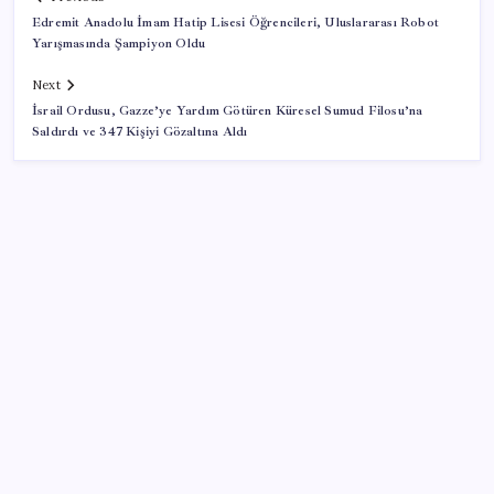
Edremit Anadolu İmam Hatip Lisesi Öğrencileri, Uluslararası Robot
Yarışmasında Şampiyon Oldu
Next
İsrail Ordusu, Gazze’ye Yardım Götüren Küresel Sumud Filosu’na
Saldırdı ve 347 Kişiyi Gözaltına Aldı
SON YAZILAR
Bacakta bu belirtiler varsa dikkat! Pıhtı habercisi
olabilir
Intel’den TSMC’ye Rakip Teknoloji: 2027’de Geliyor