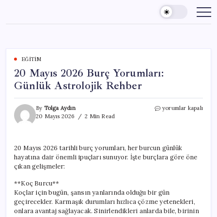
Skip
to
content
EĞITIM
20 Mayıs 2026 Burç Yorumları:
Günlük Astrolojik Rehber
20
By
Tolga Aydın
yorumlar kapalı
Mayıs
20 Mayıs 2026
2 Min Read
2026
Burç
Yorumları:
20 Mayıs 2026 tarihli burç yorumları, her burcun günlük
Günlük
hayatına dair önemli ipuçları sunuyor. İşte burçlara göre öne
Astrolojik
Rehber
çıkan gelişmeler:
için
**Koç Burcu**
Koçlar için bugün, şansın yanlarında olduğu bir gün
geçirecekler. Karmaşık durumları hızlıca çözme yetenekleri,
onlara avantaj sağlayacak. Sinirlendikleri anlarda bile, birinin