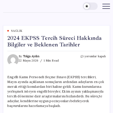
Skip
to
content
SAĞLIK
2024 EKPSS Tercih Süreci Hakkında
Bilgiler ve Beklenen Tarihler
2024
By
Tolga Aydın
yorumlar kapalı
EKPSS
22 Mayıs 2026
1 Min Read
Tercih
Süreci
Hakkında
Engelli Kamu Personeli Seçme Sınavı (EKPSS) tercihleri,
Bilgiler
Mayıs ayında açıklanan sonuçların ardından adayların en çok
ve
Beklenen
merak ettiği konulardan biri haline geldi. Kamu kurumlarına
Tarihler
yerleşmek isteyen engelli bireyler, Ekim ayının yaklaşmasıyla
için
tercih dönemine dair araştırmalarını hızlandırdı. Bu süreçte
adaylar, kendilerine uygun pozisyonları belirleyerek
başvurularını hazırlamaya başladı.