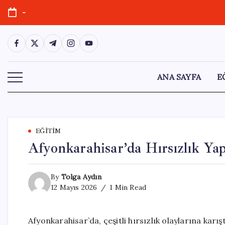
Skip
-
to
content
https://www.facebook.com/
https://twitter.com/
https://t.me/
https://www.instagram.com/
https://youtube.com/
ANA SAYFA
E
EĞITIM
Afyonkarahisar’da Hırsızlık Ya
By
Tolga Aydın
12 Mayıs 2026
1 Min Read
Afyonkarahisar’da, çeşitli hırsızlık olaylarına karışt