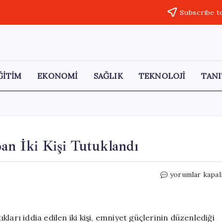
Subscribe t
ĞİTİM
EKONOMİ
SAĞLIK
TEKNOLOJİ
TANI
pan İki Kişi Tutuklandı
Afyonkarahisar
yorumlar kapal
Hırsızlık
Yapan
İki
Kişi
ıkları iddia edilen iki kişi, emniyet güçlerinin düzenlediği