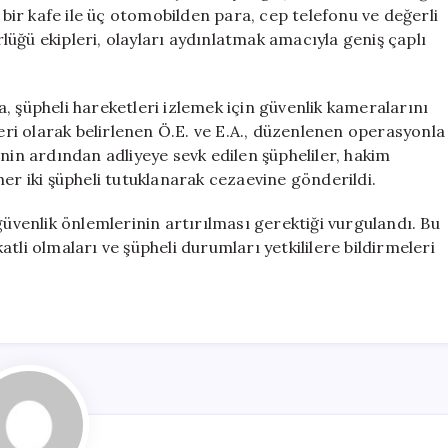
Tutuklandı
ir kafe ile üç otomobilden para, cep telefonu ve değerli
için
üğü ekipleri, olayları aydınlatmak amacıyla geniş çaplı
, şüpheli hareketleri izlemek için güvenlik kameralarını
leri olarak belirlenen Ö.E. ve E.A., düzenlenen operasyonla
nin ardından adliyeye sevk edilen şüpheliler, hakim
er iki şüpheli tutuklanarak cezaevine gönderildi.
güvenlik önlemlerinin artırılması gerektiği vurgulandı. Bu
tli olmaları ve şüpheli durumları yetkililere bildirmeleri