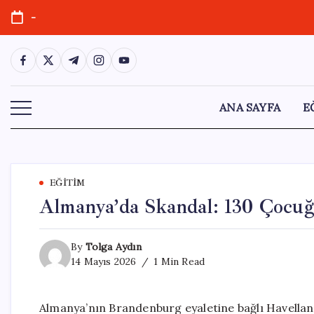
Skip
-
to
content
https://www.facebook.com/
https://twitter.com/
https://t.me/
https://www.instagram.com/
https://youtube.com/
ANA SAYFA
E
EĞITIM
Almanya’da Skandal: 130 Çocuğa
By
Tolga Aydın
14 Mayıs 2026
1 Min Read
Almanya’nın Brandenburg eyaletine bağlı Havellan