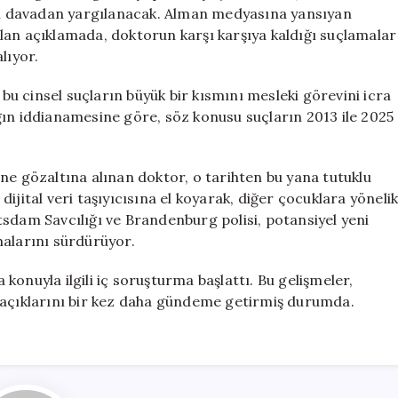
Taciz
yrı davadan yargılanacak. Alman medyasına yansıyan
İddiası
lan açıklamada, doktorun karşı karşıya kaldığı suçlamalar
için
lıyor.
u cinsel suçların büyük bir kısmını mesleki görevini icra
lığın iddianamesine göre, söz konusu suçların 2013 ile 2025
ne gözaltına alınan doktor, o tarihten bu yana tutuklu
ijital veri taşıyıcısına el koyarak, diğer çocuklara yöneli
tsdam Savcılığı ve Brandenburg polisi, potansiyel yeni
malarını sürdürüyor.
onuyla ilgili iç soruşturma başlattı. Bu gelişmeler,
 açıklarını bir kez daha gündeme getirmiş durumda.