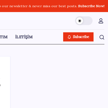
o our newsletter & never miss our best posts.
Subscribe Now!
TIM
İLETİŞİM
Subscribe
ı
SON YAZILAR
Resmi Gazete’de bugün (08.08.2026)