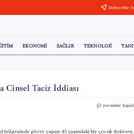
Subscribe t
ĞİTİM
EKONOMİ
SAĞLIK
TEKNOLOJİ
TANI
 Cinsel Taciz İddiası
Almanya’da
yorumlar kapal
Skandal:
130
Çocuğa
Cinsel
d bölgesinde görev yapan 45 yaşındaki bir çocuk doktoru,