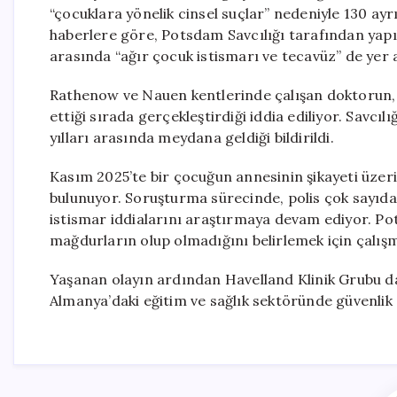
“çocuklara yönelik cinsel suçlar” nedeniyle 130 a
haberlere göre, Potsdam Savcılığı tarafından yapı
arasında “ağır çocuk istismarı ve tecavüz” de yer a
Rathenow ve Nauen kentlerinde çalışan doktorun, b
ettiği sırada gerçekleştirdiği iddia ediliyor. Savcı
yılları arasında meydana geldiği bildirildi.
Kasım 2025’te bir çocuğun annesinin şikayeti üzeri
bulunuyor. Soruşturma sürecinde, polis çok sayıda d
istismar iddialarını araştırmaya devam ediyor. Po
mağdurların olup olmadığını belirlemek için çalış
Yaşanan olayın ardından Havelland Klinik Grubu da k
Almanya’daki eğitim ve sağlık sektöründe güvenlik