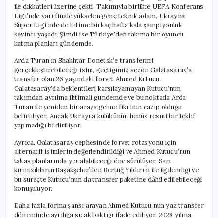
ile dikkatleri üzerine çekti. Takımıyla birlikte UEFA Konferans
Ligi’nde yarı finale yükselen genç teknik adam, Ukrayna
Süper Ligi’nde de bitime birkaç hafta kala şampiyonluk
sevinci yaşadı. Şimdi ise Türkiye’den takıma bir oyuncu
katma planları gündemde.
Arda Turan’ın Shakhtar Donetsk’e transferini
gerçekleştirebileceği isim, geçtiğimiz sezon Galatasaray’a
transfer olan 26 yaşındaki forvet Ahmed Kutucu.
Galatasaray’da beklentileri karşılayamayan Kutucu’nun
takımdan ayrılma ihtimali gündemde ve bu noktada Arda
Turan ile yeniden bir araya gelme fikrinin cazip olduğu
belirtiliyor. Ancak Ukrayna kulübünün henüz resmi bir teklif
yapmadığı bildiriliyor.
Ayrıca, Galatasaray cephesinde forvet rotasyonu için
alternatif isimlerin değerlendirildiği ve Ahmed Kutucu’nun
takas planlarında yer alabileceği öne sürülüyor. Sarı-
kırmızılıların Başakşehir’den Bertuğ Yıldırım ile ilgilendiği ve
bu süreçte Kutucu’nun da transfer paketine dâhil edilebileceği
konuşuluyor.
Daha fazla forma şansı arayan Ahmed Kutucu’nun yaz transfer
döneminde ayrılığa sıcak baktığı ifade ediliyor. 2028 yılına