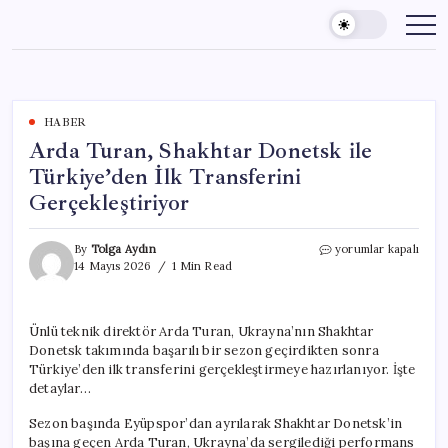
Skip
to
content
HABER
Arda Turan, Shakhtar Donetsk ile
Türkiye’den İlk Transferini
Gerçekleştiriyor
Arda
By
Tolga Aydın
yorumlar kapalı
Turan,
14 Mayıs 2026
1 Min Read
Shakhtar
Donetsk
ile
Ünlü teknik direktör Arda Turan, Ukrayna’nın Shakhtar
Türkiye’den
Donetsk takımında başarılı bir sezon geçirdikten sonra
İlk
Transferini
Türkiye’den ilk transferini gerçekleştirmeye hazırlanıyor. İşte
Gerçekleştiriyor
detaylar…
için
Sezon başında Eyüpspor’dan ayrılarak Shakhtar Donetsk’in
başına geçen Arda Turan, Ukrayna’da sergilediği performans