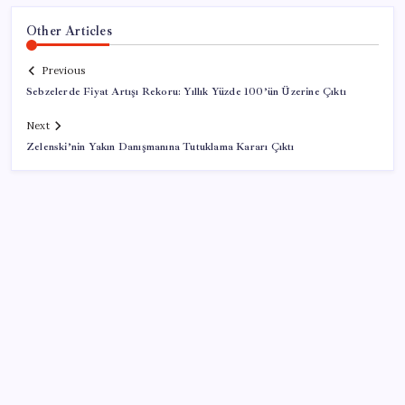
Other Articles
Previous
Sebzelerde Fiyat Artışı Rekoru: Yıllık Yüzde 100’ün Üzerine Çıktı
Next
Zelenski’nin Yakın Danışmanına Tutuklama Kararı Çıktı
SON YAZILAR
Gazprom: Avrupa’nın yer altı doğalgaz depoları