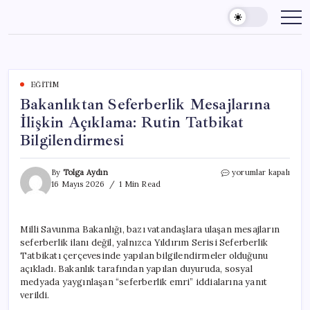
Skip
to
content
EĞITIM
Bakanlıktan Seferberlik Mesajlarına
İlişkin Açıklama: Rutin Tatbikat
Bilgilendirmesi
Bakanlıktan
By
Tolga Aydın
yorumlar kapalı
Seferberlik
16 Mayıs 2026
1 Min Read
Mesajlarına
İlişkin
Açıklama:
Milli Savunma Bakanlığı, bazı vatandaşlara ulaşan mesajların
Rutin
seferberlik ilanı değil, yalnızca Yıldırım Serisi Seferberlik
Tatbikat
Bilgilendirmesi
Tatbikatı çerçevesinde yapılan bilgilendirmeler olduğunu
için
açıkladı. Bakanlık tarafından yapılan duyuruda, sosyal
medyada yaygınlaşan “seferberlik emri” iddialarına yanıt
verildi.