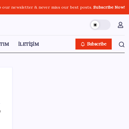
o our newsletter & never miss our best posts.
Subscribe Now!
TIM
İLETİŞİM
Subscribe
SON YAZILAR
ı
Dervişoğlu’ndan ‘Bayrak kaldırıyorum’
mitingine çağrı