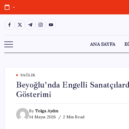
Skip
-
to
content
https://www.facebook.com/
https://twitter.com/
https://t.me/
https://www.instagram.com/
https://youtube.com/
ANA SAYFA
E
SAĞLIK
Beyoğlu’nda Engelli Sanatçıla
Gösterimi
By
Tolga Aydın
14 Mayıs 2026
2 Min Read