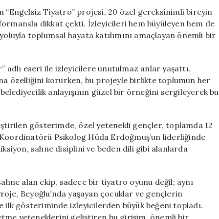
Performans:
 “Engelsiz Tiyatro” projesi, 20 özel gereksinimli bireyin
“Özel”
formansla dikkat çekti. İzleyicileri hem büyüleyen hem de
Gösterimi
 yoluyla toplumsal hayata katılımını amaçlayan önemli bir
için
 adlı eseri ile izleyicilere unutulmaz anlar yaşattı.
a özelliğini korurken, bu projeyle birlikte toplumun her
 belediyecilik anlayışının güzel bir örneğini sergileyerek bu
eştirilen gösterimde, özel yetenekli gençler, toplamda 12
e Koordinatörü Psikolog Hüda Erdoğmuş’un liderliğinde
ksiyon, sahne disiplini ve beden dili gibi alanlarda
ne alan ekip, sadece bir tiyatro oyunu değil; aynı
roje, Beyoğlu’nda yaşayan çocuklar ve gençlerin
 ilk gösteriminde izleyicilerden büyük beğeni topladı.
 etme yeteneklerini geliştiren bu girişim, önemli bir