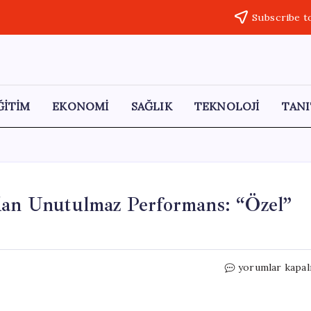
Subscribe t
ĞİTİM
EKONOMİ
SAĞLIK
TEKNOLOJİ
TANI
rdan Unutulmaz Performans: “Özel”
Beyoğlu’nda
yorumlar kapal
Engelli
Sanatçılardan
Unutulmaz