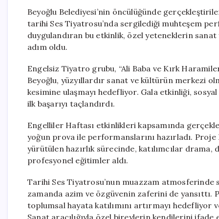
Beyoğlu Belediyesi’nin öncülüğünde gerçekleştirilen
tarihi Ses Tiyatrosu’nda sergilediği muhteşem per
duygulandıran bu etkinlik, özel yeteneklerin sanat
adım oldu.
Engelsiz Tiyatro grubu, “Ali Baba ve Kırk Haramiler”
Beyoğlu, yüzyıllardır sanat ve kültürün merkezi olm
kesimine ulaşmayı hedefliyor. Gala etkinliği, sosyal
ilk başarıyı taçlandırdı.
Engelliler Haftası etkinlikleri kapsamında gerçekl
yoğun prova ile performanslarını hazırladı. Proj
yürütülen hazırlık sürecinde, katılımcılar drama, di
profesyonel eğitimler aldı.
Tarihi Ses Tiyatrosu’nun muazzam atmosferinde sah
zamanda azim ve özgüvenin zaferini de yansıttı. P
toplumsal hayata katılımını artırmayı hedefliyor ve
Sanat aracılığıyla özel bireylerin kendilerini ifade