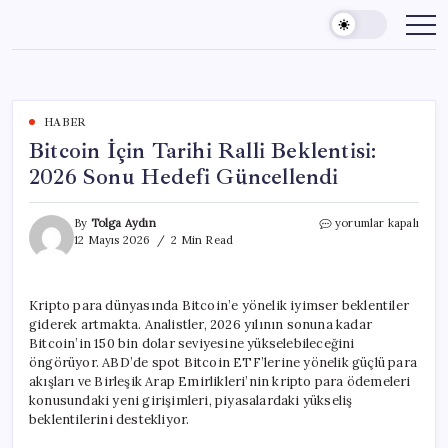
Skip
to
content
HABER
Bitcoin İçin Tarihi Ralli Beklentisi:
2026 Sonu Hedefi Güncellendi
Bitcoin
By
Tolga Aydın
yorumlar kapalı
İçin
12 Mayıs 2026
2 Min Read
Tarihi
Ralli
Beklentisi:
Kripto para dünyasında Bitcoin’e yönelik iyimser beklentiler
2026
giderek artmakta. Analistler, 2026 yılının sonuna kadar
Sonu
Hedefi
Bitcoin’in 150 bin dolar seviyesine yükselebileceğini
Güncellendi
öngörüyor. ABD’de spot Bitcoin ETF’lerine yönelik güçlü para
için
akışları ve Birleşik Arap Emirlikleri’nin kripto para ödemeleri
konusundaki yeni girişimleri, piyasalardaki yükseliş
beklentilerini destekliyor.