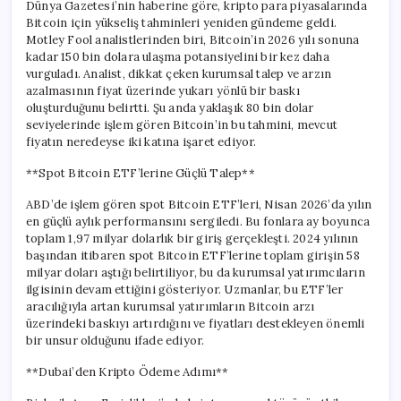
Dünya Gazetesi’nin haberine göre, kripto para piyasalarında
Bitcoin için yükseliş tahminleri yeniden gündeme geldi.
Motley Fool analistlerinden biri, Bitcoin’in 2026 yılı sonuna
kadar 150 bin dolara ulaşma potansiyelini bir kez daha
vurguladı. Analist, dikkat çeken kurumsal talep ve arzın
azalmasının fiyat üzerinde yukarı yönlü bir baskı
oluşturduğunu belirtti. Şu anda yaklaşık 80 bin dolar
seviyelerinde işlem gören Bitcoin’in bu tahmini, mevcut
fiyatın neredeyse iki katına işaret ediyor.
**Spot Bitcoin ETF’lerine Güçlü Talep**
ABD’de işlem gören spot Bitcoin ETF’leri, Nisan 2026’da yılın
en güçlü aylık performansını sergiledi. Bu fonlara ay boyunca
toplam 1,97 milyar dolarlık bir giriş gerçekleşti. 2024 yılının
başından itibaren spot Bitcoin ETF’lerine toplam girişin 58
milyar doları aştığı belirtiliyor, bu da kurumsal yatırımcıların
ilgisinin devam ettiğini gösteriyor. Uzmanlar, bu ETF’ler
aracılığıyla artan kurumsal yatırımların Bitcoin arzı
üzerindeki baskıyı artırdığını ve fiyatları destekleyen önemli
bir unsur olduğunu ifade ediyor.
**Dubai’den Kripto Ödeme Adımı**