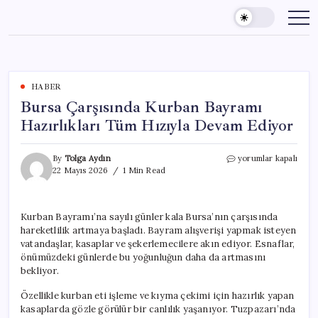
Skip
to
content
HABER
Bursa Çarşısında Kurban Bayramı
Hazırlıkları Tüm Hızıyla Devam Ediyor
Bursa
By
Tolga Aydın
yorumlar kapalı
Çarşısında
22 Mayıs 2026
1 Min Read
Kurban
Bayramı
Hazırlıkları
Kurban Bayramı’na sayılı günler kala Bursa’nın çarşısında
Tüm
hareketlilik artmaya başladı. Bayram alışverişi yapmak isteyen
Hızıyla
Devam
vatandaşlar, kasaplar ve şekerlemecilere akın ediyor. Esnaflar,
Ediyor
önümüzdeki günlerde bu yoğunluğun daha da artmasını
için
bekliyor.
Özellikle kurban eti işleme ve kıyma çekimi için hazırlık yapan
kasaplarda gözle görülür bir canlılık yaşanıyor. Tuzpazarı’nda