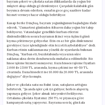
bayram şekeri ve çikolata satan dükkanlarda da yoğun bir
müşteri akışı olduğu gözlemleniyor. Çarşıdaki kalabalık gün
boyunca devam ederken, esnafın gece geç saatlere kadar
hizmet vermeye hazır olduğu belirtiliyor.
Kasap Berke Dinçbaş, bayram yoğunluğunun başladığını ifade
ederek, “Cumartesi gününden itibaren daha yoğun bir talep
bekliyoruz. Vatandaşlar genellikle kurban etlerini
dinlendirdikten sonra bayramın ikinci veya üçüncü günü
kıyma çektirmeye geliyorlar. Etin en az bir gün dinlenmesi
gerekiyor; taze işlendiğinde etin lezzeti kaybolabiliyor” dedi.
Kurban etinin saklanmasına yönelik de uyarılarda bulunan
Dinçbaş, “Kurban eti, buzdolabında veya uzun süre
saklanacaksa derin dondurucuda muhafaza edilmelidir. Biz
hisse işleme hizmeti sunuyoruz. Kuzu hissesi işleme fiyatları
2.000 ile 2.500 TL arasında, kıyma çekimi ise 40-50 TL
civarında. Dana hisseleri ise 10.000 ila 20.000 TL arasında
değişiyor” diye konuştu.
Şeker ve çikolata satıcısı Bulut Aras, satışların arttığını
belirterek, “Şu anda işler çok iyi gidiyor, herkes alışveriş
yapmaya geliyor. Şeker almak isteyenleri bekliyoruz.
Ortalama çikolata fiyatımız 250 TL ve piyasaya göre
kampanyalı satış yapıyoruz. Bayrama son üç gün kala