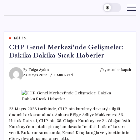
Skip
to
content
EĞITIM
CHP Genel Merkezi’nde Gelişmeler:
Dakika Dakika Sıcak Haberler
CHP
By
Tolga Aydın
yorumlar kapalı
Genel
23 Mayıs 2026
1 Min Read
Merkezi’nde
Gelişmeler:
Dakika
Dakika
Sıcak
Haberler
23 Mayıs 2026 tarihinde, CHP’nin kurultay davasıyla ilgili
için
önemli bir karar alındı. Ankara Bölge Adliye Mahkemesi 36.
Hukuk Dairesi, CHP’nin 38. Olağan Kurultayı ve 21. Olağanüstü
Kurultayı’nın iptali için açılan davada “mutlak butlan” kararı
verdi. Bu karar sonucunda, Kemal Kılıçdaroğlu ve yönetiminin
görev devralmasına onay çıktı.