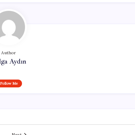
Author
lga Aydın
Follow Me
Next