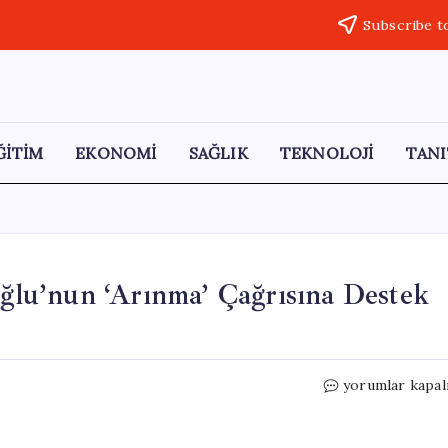
Subscribe t
ĞİTİM
EKONOMİ
SAĞLIK
TEKNOLOJİ
TANI
oğlu’nun ‘Arınma’ Çağrısına Destek
CHP’li
yorumlar kapal
19
Milletvekili
Kılıçdaroğlu’nu