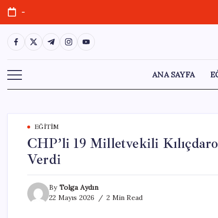
Skip
-
to
content
https://www.facebook.com/
https://twitter.com/
https://t.me/
https://www.instagram.com/
https://youtube.com/
ANA SAYFA
E
EĞITIM
CHP’li 19 Milletvekili Kılıçdar
Verdi
By
Tolga Aydın
22 Mayıs 2026
2 Min Read