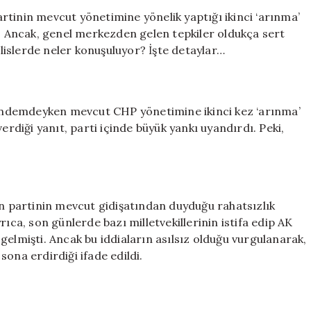
‘Arınma’
rtinin mevcut yönetimine yönelik yaptığı ikinci ‘arınma’
Çağrısına
i. Ancak, genel merkezden gelen tepkiler oldukça sert
Destek
ulislerde neler konuşuluyor? İşte detaylar…
Verdi
için
 gündemdeyken mevcut CHP yönetimine ikinci kez ‘arınma’
erdiği yanıt, parti içinde büyük yankı uyandırdı. Peki,
ın partinin mevcut gidişatından duyduğu rahatsızlık
ıca, son günlerde bazı milletvekillerinin istifa edip AK
gelmişti. Ancak bu iddiaların asılsız olduğu vurgulanarak,
ona erdirdiği ifade edildi.