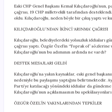
Eski CHP Genel Başkanı Kemal Kılıçdaroğlu’nun, pa
çağrısı, 19 CHP milletvekili tarafından desteklend
oldu. Kılıçdaroğlu, neden böyle bir çıkış yaptı ve k
KILIÇDAROĞLU’NDAN İKİNCİ ‘ARINMA’ ÇAĞRISI
Kılıçdaroğlu, belediyelerdeki yolsuzluk iddiaları
çağrısı yaptı. Özgür Özel’in “Toprak ol” sözlerine v
Kılıçdaroğlu’nun bu adımının ardında ne vardı?
DESTEK MESAJLARI GELDİ
Kılıçdaroğlu’na yakın kaynaklar, eski genel başkan
nedeniyle bu paylaşımı yaptığını belirtmektedir. Ayr
Parti’ye katılacağı yönündeki iddialar da gündeme 
Kılıçdaroğlu’nun açıklamasının bu spekülasyonları s
ÖZGÜR ÖZEL’İN YAKINLARINDAN TEPKİLER