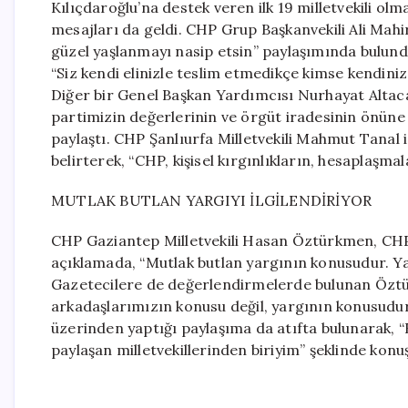
Kılıçdaroğlu’na destek veren ilk 19 milletvekili o
mesajları da geldi. CHP Grup Başkanvekili Ali Mahi
güzel yaşlanmayı nasip etsin” paylaşımında bulund
“Siz kendi elinizle teslim etmedikçe kimse kendiniz
Diğer bir Genel Başkan Yardımcısı Nurhayat Altaca K
partimizin değerlerinin ve örgüt iradesinin önün
paylaştı. CHP Şanlıurfa Milletvekili Mahmut Tanal ise
belirterek, “CHP, kişisel kırgınlıkların, hesaplaşmal
MUTLAK BUTLAN YARGIYI İLGİLENDİRİYOR
CHP Gaziantep Milletvekili Hasan Öztürkmen, CHP il
açıklamada, “Mutlak butlan yargının konusudur. Ya
Gazetecilere de değerlendirmelerde bulunan Öztü
arkadaşlarımızın konusu değil, yargının konusudur”
üzerinden yaptığı paylaşıma da atıfta bulunarak, 
paylaşan milletvekillerinden biriyim” şeklinde konu