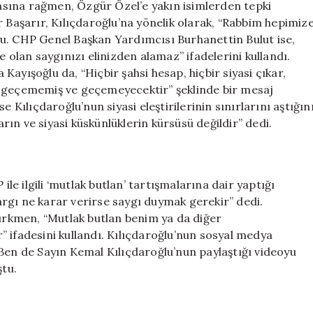
lmasına rağmen, Özgür Özel’e yakın isimlerden tepki
r Başarır, Kılıçdaroğlu’na yönelik olarak, “Rabbim hepimiz
u. CHP Genel Başkan Yardımcısı Burhanettin Bulut ise,
e olan saygınızı elinizden alamaz” ifadelerini kullandı.
ayışoğlu da, “Hiçbir şahsi hesap, hiçbir siyasi çıkar,
e geçememiş ve geçemeyecektir” şeklinde bir mesaj
 Kılıçdaroğlu’nun siyasi eleştirilerinin sınırlarını aştığın
arın ve siyasi küskünlüklerin kürsüsü değildir” dedi.
e ilgili ‘mutlak butlan’ tartışmalarına dair yaptığı
rgı ne karar verirse saygı duymak gerekir” dedi.
rkmen, “Mutlak butlan benim ya da diğer
 ifadesini kullandı. Kılıçdaroğlu’nun sosyal medya
“Ben de Sayın Kemal Kılıçdaroğlu’nun paylaştığı videoyu
ştu.