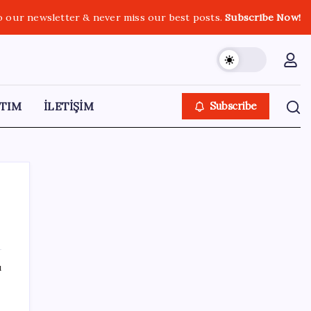
o our newsletter & never miss our best posts.
Subscribe Now!
TIM
İLETİŞİM
Subscribe
SON YAZILAR
ı
Huawei Mate 80 için 16GB RAM ve 1TB
Model Duyuruldu
n