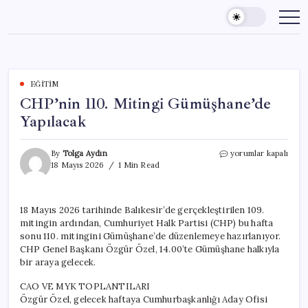
Skip
to
content
EĞITIM
CHP’nin 110. Mitingi Gümüşhane’de
Yapılacak
CHP’nin
By
Tolga Aydın
yorumlar kapalı
110.
18 Mayıs 2026
1 Min Read
Mitingi
Gümüşhane’de
Yapılacak
18 Mayıs 2026 tarihinde Balıkesir’de gerçekleştirilen 109.
için
mitingin ardından, Cumhuriyet Halk Partisi (CHP) bu hafta
sonu 110. mitingini Gümüşhane’de düzenlemeye hazırlanıyor.
CHP Genel Başkanı Özgür Özel, 14.00’te Gümüşhane halkıyla
bir araya gelecek.
CAO VE MYK TOPLANTILARI
Özgür Özel, gelecek haftaya Cumhurbaşkanlığı Aday Ofisi