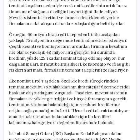
teminat koşulları nedeniyle reeskont kredilerinin artık “ucuz
finansman” sağlama özelliğini kaybettiğini ifade ediyor.
Mevcut sistemin, üretimi ve ihracatı desteklemek yerine
firmaların nakit akışını daha da zorlaştırdığını belirtiyorlar.
Örneğin, 60 milyon lira kredi talep eden bir ihracatçıdan
yaklaşık 75 milyon lira değerinde teminat mektubu isteniyor.
Çeşitli kesinti ve komisyonların ardından firmanın hesabına
net olarak yaklaşık 48 milyon lira geçiyor. Bu durumda,
kredinin yüzde 125’i kadar teminat talep edilmiş oluyor. Kur
dalgalanmaları, ihracat belirsizlikleri, konkordato ve iflas gibi
risklerin artması, firmaların teminat taleplerini zorlaştırıyor.
Ekonomist Erol Taşdelen, özellikle kredi süreçlerindeki
teminat mektubu zorunluluklarının ihracatçılar üzerinde ciddi
baskılar oluşturduğunu vurguladı. Taşdelen, mevcut sistemin
firmalara ek yükler getirdiğini ve birçok ihracatçının gerekli
teminat mektubunu bulamadığı için reeskont kredilerine
erişim sağlayamadığını belirtti. “Ucuz kredi olarak tanıtılıyor
ama firmalar teminat bulamadıkları için bu kredileri
kullanamaz hale geliyor.” değerlendirmesinde bulundu.
İstanbul Sanayi Odası (İSO) Başkanı Erdal Bahçıvan da bu
uygulamadan duyduğu rahatsızlığı dile getirdi. İSO Meclis