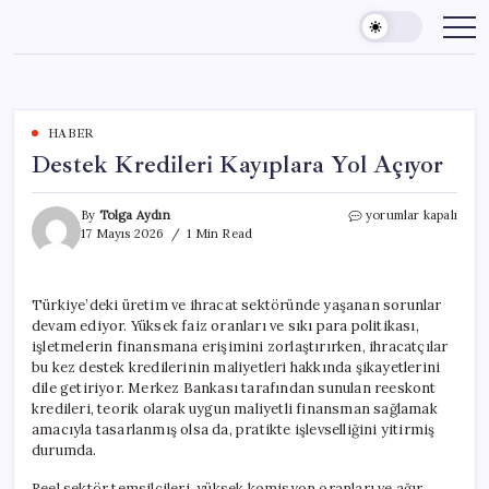
Skip
to
content
HABER
Destek Kredileri Kayıplara Yol Açıyor
Destek
By
Tolga Aydın
yorumlar kapalı
Kredileri
17 Mayıs 2026
1 Min Read
Kayıplara
Yol
Açıyor
Türkiye’deki üretim ve ihracat sektöründe yaşanan sorunlar
için
devam ediyor. Yüksek faiz oranları ve sıkı para politikası,
işletmelerin finansmana erişimini zorlaştırırken, ihracatçılar
bu kez destek kredilerinin maliyetleri hakkında şikayetlerini
dile getiriyor. Merkez Bankası tarafından sunulan reeskont
kredileri, teorik olarak uygun maliyetli finansman sağlamak
amacıyla tasarlanmış olsa da, pratikte işlevselliğini yitirmiş
durumda.
Reel sektör temsilcileri, yüksek komisyon oranları ve ağır