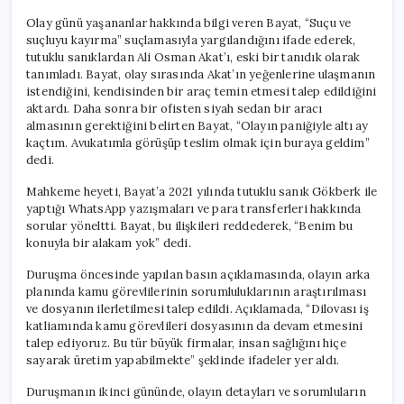
Olay günü yaşananlar hakkında bilgi veren Bayat, “Suçu ve
suçluyu kayırma” suçlamasıyla yargılandığını ifade ederek,
tutuklu sanıklardan Ali Osman Akat’ı, eski bir tanıdık olarak
tanımladı. Bayat, olay sırasında Akat’ın yeğenlerine ulaşmanın
istendiğini, kendisinden bir araç temin etmesi talep edildiğini
aktardı. Daha sonra bir ofisten siyah sedan bir aracı
almasının gerektiğini belirten Bayat, “Olayın paniğiyle altı ay
kaçtım. Avukatımla görüşüp teslim olmak için buraya geldim”
dedi.
Mahkeme heyeti, Bayat’a 2021 yılında tutuklu sanık Gökberk ile
yaptığı WhatsApp yazışmaları ve para transferleri hakkında
sorular yöneltti. Bayat, bu ilişkileri reddederek, “Benim bu
konuyla bir alakam yok” dedi.
Duruşma öncesinde yapılan basın açıklamasında, olayın arka
planında kamu görevlilerinin sorumluluklarının araştırılması
ve dosyanın ilerletilmesi talep edildi. Açıklamada, “Dilovası iş
katliamında kamu görevlileri dosyasının da devam etmesini
talep ediyoruz. Bu tür büyük firmalar, insan sağlığını hiçe
sayarak üretim yapabilmekte” şeklinde ifadeler yer aldı.
Duruşmanın ikinci gününde, olayın detayları ve sorumluların