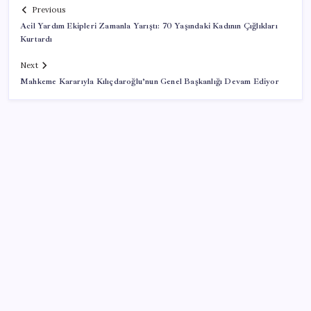
Previous
Acil Yardım Ekipleri Zamanla Yarıştı: 70 Yaşındaki Kadının Çığlıkları
Kurtardı
Next
Mahkeme Kararıyla Kılıçdaroğlu’nun Genel Başkanlığı Devam Ediyor
SON YAZILAR
Gazprom: Avrupa’nın yer altı doğalgaz depoları
rekor düzeyde düşük
Resmi Gazete’de bugün (08.08.2026)