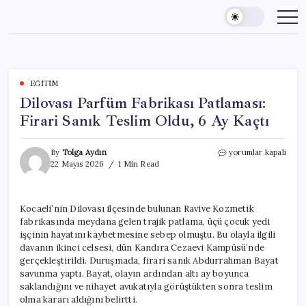
Skip
to
content
EĞITIM
Dilovası Parfüm Fabrikası Patlaması:
Firari Sanık Teslim Oldu, 6 Ay Kaçtı
Dilovası
By
Tolga Aydın
yorumlar kapalı
Parfüm
22 Mayıs 2026
1 Min Read
Fabrikası
Patlaması:
Firari
Kocaeli’nin Dilovası ilçesinde bulunan Ravive Kozmetik
Sanık
fabrikasında meydana gelen trajik patlama, üçü çocuk yedi
Teslim
Oldu,
işçinin hayatını kaybetmesine sebep olmuştu. Bu olayla ilgili
6
davanın ikinci celsesi, dün Kandıra Cezaevi Kampüsü’nde
Ay
gerçekleştirildi. Duruşmada, firari sanık Abdurrahman Bayat
Kaçtı
savunma yaptı. Bayat, olayın ardından altı ay boyunca
için
saklandığını ve nihayet avukatıyla görüştükten sonra teslim
olma kararı aldığını belirtti.