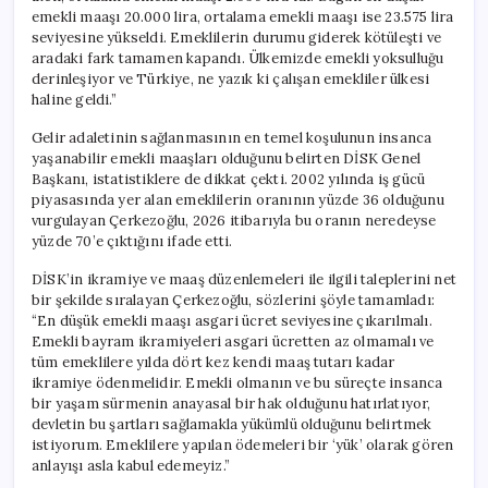
emekli maaşı 20.000 lira, ortalama emekli maaşı ise 23.575 lira
seviyesine yükseldi. Emeklilerin durumu giderek kötüleşti ve
aradaki fark tamamen kapandı. Ülkemizde emekli yoksulluğu
derinleşiyor ve Türkiye, ne yazık ki çalışan emekliler ülkesi
haline geldi.”
Gelir adaletinin sağlanmasının en temel koşulunun insanca
yaşanabilir emekli maaşları olduğunu belirten DİSK Genel
Başkanı, istatistiklere de dikkat çekti. 2002 yılında iş gücü
piyasasında yer alan emeklilerin oranının yüzde 36 olduğunu
vurgulayan Çerkezoğlu, 2026 itibarıyla bu oranın neredeyse
yüzde 70’e çıktığını ifade etti.
DİSK’in ikramiye ve maaş düzenlemeleri ile ilgili taleplerini net
bir şekilde sıralayan Çerkezoğlu, sözlerini şöyle tamamladı:
“En düşük emekli maaşı asgari ücret seviyesine çıkarılmalı.
Emekli bayram ikramiyeleri asgari ücretten az olmamalı ve
tüm emeklilere yılda dört kez kendi maaş tutarı kadar
ikramiye ödenmelidir. Emekli olmanın ve bu süreçte insanca
bir yaşam sürmenin anayasal bir hak olduğunu hatırlatıyor,
devletin bu şartları sağlamakla yükümlü olduğunu belirtmek
istiyorum. Emeklilere yapılan ödemeleri bir ‘yük’ olarak gören
anlayışı asla kabul edemeyiz.”