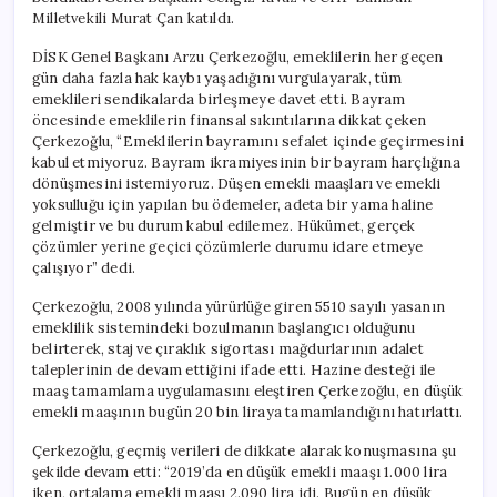
Milletvekili Murat Çan katıldı.
DİSK Genel Başkanı Arzu Çerkezoğlu, emeklilerin her geçen
gün daha fazla hak kaybı yaşadığını vurgulayarak, tüm
emeklileri sendikalarda birleşmeye davet etti. Bayram
öncesinde emeklilerin finansal sıkıntılarına dikkat çeken
Çerkezoğlu, “Emeklilerin bayramını sefalet içinde geçirmesini
kabul etmiyoruz. Bayram ikramiyesinin bir bayram harçlığına
dönüşmesini istemiyoruz. Düşen emekli maaşları ve emekli
yoksulluğu için yapılan bu ödemeler, adeta bir yama haline
gelmiştir ve bu durum kabul edilemez. Hükümet, gerçek
çözümler yerine geçici çözümlerle durumu idare etmeye
çalışıyor” dedi.
Çerkezoğlu, 2008 yılında yürürlüğe giren 5510 sayılı yasanın
emeklilik sistemindeki bozulmanın başlangıcı olduğunu
belirterek, staj ve çıraklık sigortası mağdurlarının adalet
taleplerinin de devam ettiğini ifade etti. Hazine desteği ile
maaş tamamlama uygulamasını eleştiren Çerkezoğlu, en düşük
emekli maaşının bugün 20 bin liraya tamamlandığını hatırlattı.
Çerkezoğlu, geçmiş verileri de dikkate alarak konuşmasına şu
şekilde devam etti: “2019’da en düşük emekli maaşı 1.000 lira
iken, ortalama emekli maaşı 2.090 lira idi. Bugün en düşük