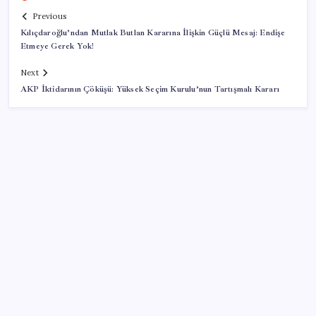
Previous
Kılıçdaroğlu’ndan Mutlak Butlan Kararına İlişkin Güçlü Mesaj: Endişe
Etmeye Gerek Yok!
Next
AKP İktidarının Çöküşü: Yüksek Seçim Kurulu’nun Tartışmalı Kararı
SON YAZILAR
Dervişoğlu’ndan ‘Bayrak kaldırıyorum’ mitingine
çağrı
Bacakta bu belirtiler varsa dikkat! Pıhtı habercisi