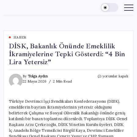
Skip
to
content
HABER
DİSK, Bakanlık Önünde Emeklilik
İkramiyelerine Tepki Gösterdi: “4 Bin
Lira Yetersiz”
DİSK,
By
Tolga Aydın
yorumlar kapalı
Bakanlık
22 Mayıs 2026
2 Min Read
Önünde
Emeklilik
İkramiyelerine
Türkiye Devrimci İşçi Sendikaları Konfederasyonu (DİSK),
Tepki
emeklilerin bayram ikramiyelerinin yetersiz olduğunu
Gösterdi:
“4
belirterek Çalışma ve Sosyal Güvenlik Bakanlığı önünde geniş
Bin
katılımlı bir basın toplantısı düzenledi. Toplantıya DİSK Genel
Lira
Başkanı Arzu Çerkezoğlu, DİSK Yönetim Kurulu üyeleri, DİSK
Yetersiz”
İç Anadolu Bölge Temsilcisi Birgül Kaya, Devrimci Emekliler
için
Sendikası Genel Başkanı Cengiz Yavuz ve CHP Samsun