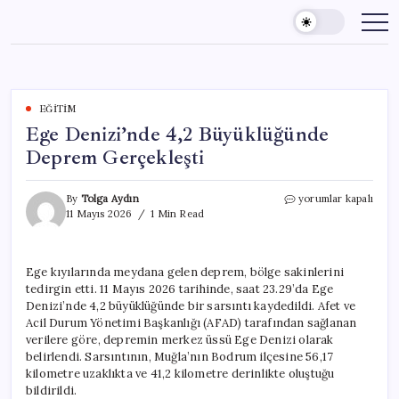
Skip
to
content
EĞITIM
Ege Denizi’nde 4,2 Büyüklüğünde
Deprem Gerçekleşti
Ege
By
Tolga Aydın
yorumlar kapalı
Denizi’nde
11 Mayıs 2026
1 Min Read
4,2
Büyüklüğünde
Deprem
Ege kıyılarında meydana gelen deprem, bölge sakinlerini
Gerçekleşti
tedirgin etti. 11 Mayıs 2026 tarihinde, saat 23.29’da Ege
için
Denizi’nde 4,2 büyüklüğünde bir sarsıntı kaydedildi. Afet ve
Acil Durum Yönetimi Başkanlığı (AFAD) tarafından sağlanan
verilere göre, depremin merkez üssü Ege Denizi olarak
belirlendi. Sarsıntının, Muğla’nın Bodrum ilçesine 56,17
kilometre uzaklıkta ve 41,2 kilometre derinlikte oluştuğu
bildirildi.