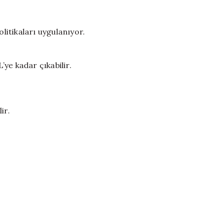
itikaları uygulanıyor.
ye kadar çıkabilir.
ir.