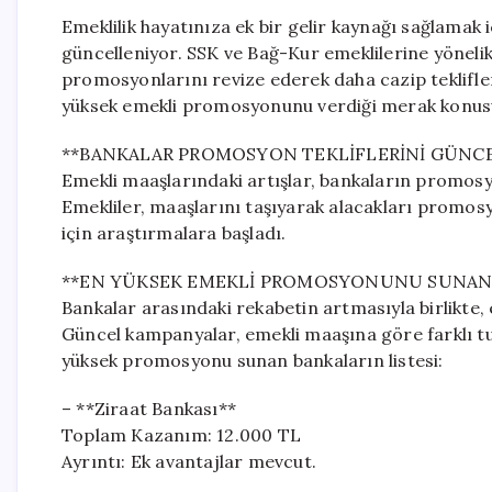
Emeklilik hayatınıza ek bir gelir kaynağı sağlama
güncelleniyor. SSK ve Bağ-Kur emeklilerine yönelik
promosyonlarını revize ederek daha cazip teklifl
yüksek emekli promosyonunu verdiği merak konus
**BANKALAR PROMOSYON TEKLİFLERİNİ GÜNCE
Emekli maaşlarındaki artışlar, bankaların promo
Emekliler, maaşlarını taşıyarak alacakları promosy
için araştırmalara başladı.
**EN YÜKSEK EMEKLİ PROMOSYONUNU SUNAN
Bankalar arasındaki rekabetin artmasıyla birlikte,
Güncel kampanyalar, emekli maaşına göre farklı tu
yüksek promosyonu sunan bankaların listesi:
– **Ziraat Bankası**
Toplam Kazanım: 12.000 TL
Ayrıntı: Ek avantajlar mevcut.