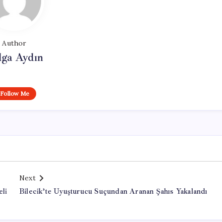
Author
lga Aydın
Follow Me
Next
eli
Bilecik’te Uyuşturucu Suçundan Aranan Şahıs Yakalandı