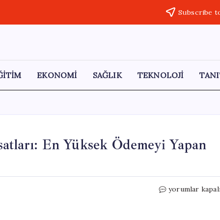
Subscribe t
ĞİTİM
EKONOMİ
SAĞLIK
TEKNOLOJİ
TANI
satları: En Yüksek Ödemeyi Yapan
Emeklilere
yorumlar kapal
Özel
Promosyon
Fırsatları: