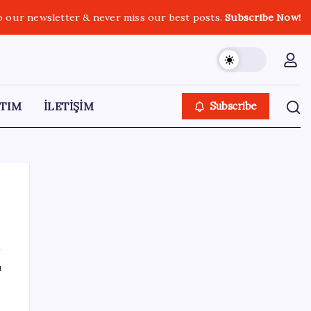
o our newsletter & never miss our best posts.
Subscribe Now!
TIM
İLETİŞİM
Subscribe
SON YAZILAR
ı
AB’den 348 uyduluk güvenlik iletişim ağına
onay