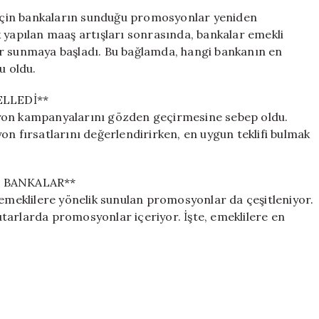
En
k için bankaların sunduğu promosyonlar yeniden
Yüksek
 yapılan maaş artışları sonrasında, bankalar emekli
Ödemeyi
er sunmaya başladı. Bu bağlamda, hangi bankanın en
Yapan
u oldu.
Bankalar
Açıklandı
LLEDİ**
için
syon kampanyalarını gözden geçirmesine sebep oldu.
on fırsatlarını değerlendirirken, en uygun teklifi bulmak
 BANKALAR**
 emeklilere yönelik sunulan promosyonlar da çeşitleniyor.
tarlarda promosyonlar içeriyor. İşte, emeklilere en