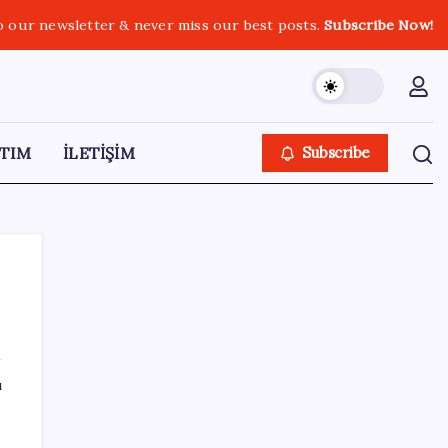
o our newsletter & never miss our best posts.
Subscribe Now!
TIM
İLETİŞİM
Subscribe
SON YAZILAR
ı
Bacakta bu belirtiler varsa dikkat! Pıhtı
habercisi olabilir