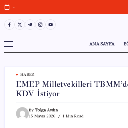
Skip
-
to
content
https://www.facebook.com/
https://twitter.com/
https://t.me/
https://www.instagram.com/
https://youtube.com/
ANA SAYFA
E
HABER
EMEP Milletvekilleri TBMM’de
KDV İstiyor
By
Tolga Aydın
15 Mayıs 2026
1 Min Read