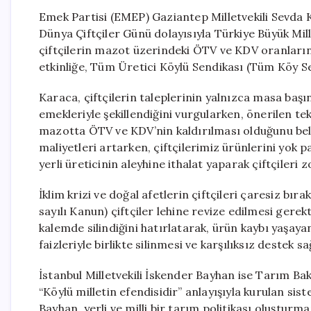
Emek Partisi (EMEP) Gaziantep Milletvekili Sevda K
Dünya Çiftçiler Günü dolayısıyla Türkiye Büyük Mil
çiftçilerin mazot üzerindeki ÖTV ve KDV oranlarını
etkinliğe, Tüm Üretici Köylü Sendikası (Tüm Köy Sen
Karaca, çiftçilerin taleplerinin yalnızca masa baş
emekleriyle şekillendiğini vurgularken, önerilen t
mazotta ÖTV ve KDV’nin kaldırılması olduğunu belirt
maliyetleri artarken, çiftçilerimiz ürünlerini yok
yerli üreticinin aleyhine ithalat yaparak çiftçileri
İklim krizi ve doğal afetlerin çiftçileri çaresiz b
sayılı Kanun) çiftçiler lehine revize edilmesi gerek
kalemde silindiğini hatırlatarak, ürün kaybı yaşaya
faizleriyle birlikte silinmesi ve karşılıksız destek s
İstanbul Milletvekili İskender Bayhan ise Tarım Bak
“Köylü milletin efendisidir” anlayışıyla kurulan sis
Bayhan, yerli ve milli bir tarım politikası oluştur