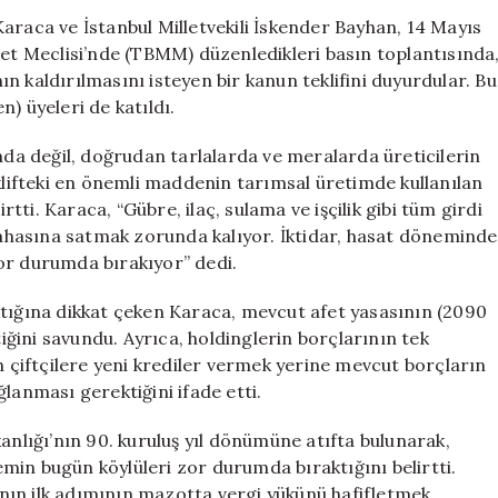
Mazotunda
araca ve İstanbul Milletvekili İskender Bayhan, 14 Mayıs
ÖTV
let Meclisi’nde (TBMM) düzenledikleri basın toplantısında
ve
n kaldırılmasını isteyen bir kanun teklifini duyurdular. Bu
KDV
) üyeleri de katıldı.
İstiyor
için
ında değil, doğrudan tarlalarda ve meralarda üreticilerin
eklifteki en önemli maddenin tarımsal üretimde kullanılan
ti. Karaca, “Gübre, ilaç, sulama ve işçilik gibi tüm girdi
 pahasına satmak zorunda kalıyor. İktidar, hasat döneminde
 zor durumda bırakıyor” dedi.
ıraktığına dikkat çeken Karaca, mevcut afet yasasının (2090
tiğini savundu. Ayrıca, holdinglerin borçlarının tek
n çiftçilere yeni krediler vermek yerine mevcut borçların
ağlanması gerektiğini ifade etti.
anlığı’nın 90. kuruluş yıl dönümüne atıfta bulunarak,
temin bugün köylüleri zor durumda bıraktığını belirtti.
manın ilk adımının mazotta vergi yükünü hafifletmek