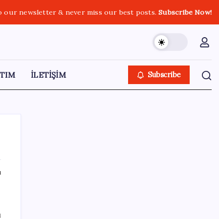
o our newsletter & never miss our best posts.
Subscribe Now!
TIM
İLETİŞİM
Subscribe
ı
SON YAZILAR
Hazine nakit gerçekleşmeleri 395,7 milyar
ı
TL açık verdi