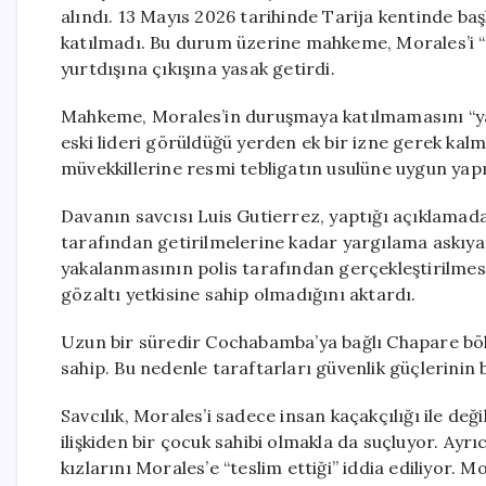
alındı. 13 Mayıs 2026 tarihinde Tarija kentinde ba
katılmadı. Bu durum üzerine mahkeme, Morales’i “f
yurtdışına çıkışına yasak getirdi.
Mahkeme, Morales’in duruşmaya katılmamasını “yarg
eski lideri görüldüğü yerden ek bir izne gerek kalm
müvekkillerine resmi tebligatın usulüne uygun yapı
Davanın savcısı Luis Gutierrez, yaptığı açıklama
tarafından getirilmelerine kadar yargılama askıya a
yakalanmasının polis tarafından gerçekleştirilmes
gözaltı yetkisine sahip olmadığını aktardı.
Uzun bir süredir Cochabamba’ya bağlı Chapare bölg
sahip. Bu nedenle taraftarları güvenlik güçlerinin b
Savcılık, Morales’i sadece insan kaçakçılığı ile deği
ilişkiden bir çocuk sahibi olmakla da suçluyor. Ayrı
kızlarını Morales’e “teslim ettiği” iddia ediliyor