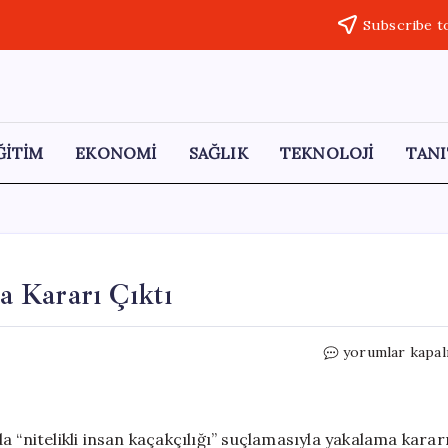
Subscribe t
ĞİTİM
EKONOMİ
SAĞLIK
TEKNOLOJİ
TANI
 Kararı Çıktı
Evo
yorumlar kapal
Morales
Hakkında
Yakalama
Kararı
 “nitelikli insan kaçakçılığı” suçlamasıyla yakalama karar