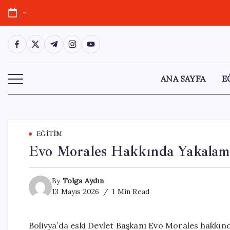
Skip
-
to
content
https://www.facebook.com/
https://twitter.com/
https://t.me/
https://www.instagram.com/
https://youtube.com/
ANA SAYFA
E
EĞITIM
Evo Morales Hakkında Yakalama
By
Tolga Aydın
13 Mayıs 2026
1 Min Read
Bolivya’da eski Devlet Başkanı Evo Morales hakkında