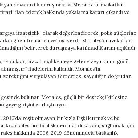
Çıktı
şlayan davanın ilk duruşmasına Morales ve avukatları
için
irari” ilan ederek hakkında yakalama kararı çıkardı ve
ıya itaatsizlik” olarak değerlendirerek, polis güçlerine
adan gözaltına alma yetkisi verdi. Morales’in avukatları,
lmadığını belirterek duruşmaya katılmadıklarını açıkladı.
da, “Sanıklar, bizzat mahkemeye gelene veya kamu gücü
lınmıştır.” ifadelerini kullandı. Morales’in
i gerektiğini vurgulayan Gutierrez, savcılığın doğrudan
esinde bulunan Morales, güçlü bir destekçi kitlesine
ölgeye girişini zorlaştırıyor.
l, 2016’da reşit olmayan bir kızla ilişki kurmak ve bu
ca, kızın ailesinin bu ilişkiden maddi kazanç sağlamak için
. Morales hakkında 2006-2019 dönemindeki başkanlık