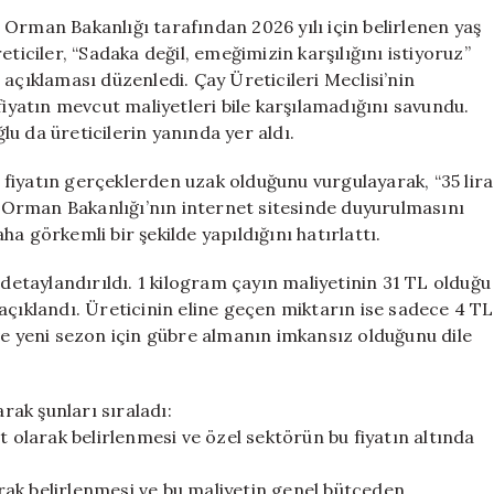
TL’lik
ve Orman Bakanlığı tarafından 2026 yılı için belirlenen yaş
Alım
ticiler, “Sadaka değil, emeğimizin karşılığını istiyoruz”
Fiyatına
açıklaması düzenledi. Çay Üreticileri Meclisi’nin
Sert
fiyatın mevcut maliyetleri bile karşılamadığını savundu.
Tepki
u da üreticilerin yanında yer aldı.
ve
Talepler
fiyatın gerçeklerden uzak olduğunu vurgulayarak, “35 lira
için
ve Orman Bakanlığı’nın internet sitesinde duyurulmasını
a görkemli bir şekilde yapıldığını hatırlattı.
taylandırıldı. 1 kilogram çayın maliyetinin 31 TL olduğu
ak açıklandı. Üreticinin eline geçen miktarın ise sadece 4 TL
ve yeni sezon için gübre almanın imkansız olduğunu dile
arak şunları sıraladı:
t olarak belirlenmesi ve özel sektörün bu fiyatın altında
ak belirlenmesi ve bu maliyetin genel bütçeden