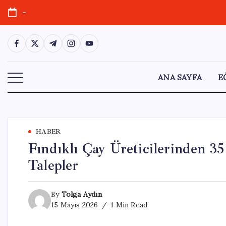
Skip
-
to
content
https://www.facebook.com/
https://twitter.com/
https://t.me/
https://www.instagram.com/
https://youtube.com/
ANA SAYFA
E
HABER
Fındıklı Çay Üreticilerinden 35
Talepler
By
Tolga Aydın
15 Mayıs 2026
1 Min Read