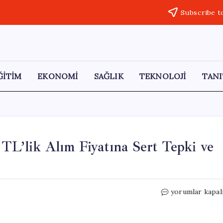
Subscribe t
ĞİTİM
EKONOMİ
SAĞLIK
TEKNOLOJİ
TANI
 TL’lik Alım Fiyatına Sert Tepki ve
Fındıklı
yorumlar kapal
Çay
Üreticilerinden
35