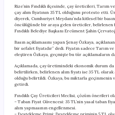
Rize’nin Fındıklı ilçesinde, çay üreticileri, Tarım 
çay alım fiyatının 35 TL olduğunu protesto etti. Üre
diyerek, Cumhuriyet Meydanı’nda kitlesel bir basın 
öncülüğünde bir araya gelen üreticiler, belirlenen 
Fındıklı Belediye Başkanı Ercüment Şahin Çervatoğl
Basın açıklamasını yapan Şenay Özkaya, açıklanan 
bir sefalet fiyatıdır” dedi. Fiyatın sadece Tarım 
eleştiren Özkaya, geçmişte bu tür açıklamaların dah
Açıklamada, çay üretimindeki ekonomik durum da de
belirtilirken, belirlenen alım fiyatı ise 35 TL olar
olduğu belirtildi. Özkaya, bu miktarla geçinmenin 
getirdi.
Fındıklı Çay Üreticileri Meclisi, çözüm önerileri ol
– Taban Fiyat Güvencesi: 35 TL’nin yasal taban fiya
alım yapmasının engellenmesi.
– Destekleme Primi: Destekleme priminin 5 TL olar