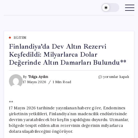
Skip
to
content
EĞITIM
Finlandiya’da Dev Altın Rezervi
Keşfedildi: Milyarlarca Dolar
Değerinde Altın Damarları Bulundu**
Finlandiya’da
By
Tolga Aydın
yorumlar kapalı
Dev
17 Mayıs 2026
1 Min Read
Altın
Rezervi
Keşfedildi:
**
Milyarlarca
17 Mayıs 2026 tarihinde yayınlanan habere göre, Endomines
Dolar
Değerinde
şirketinin yetkilileri, Finlandiya’nın madencilik endüstrisinde
Altın
devrim yaratabilecek bir keşfin yapıldığını duyurdu. Uzmanlar,
Damarları
bölgede tespit edilen altın rezervinin değerinin milyarlarca
Bulundu**
dolara ulaşabileceğini öngörüyor.
için