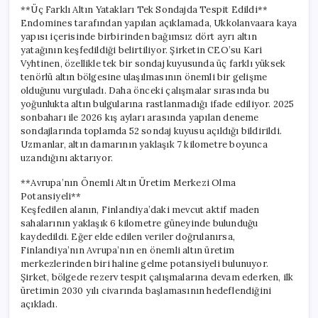
**Üç Farklı Altın Yatakları Tek Sondajda Tespit Edildi**
Endomines tarafından yapılan açıklamada, Ukkolanvaara kaya
yapısı içerisinde birbirinden bağımsız dört ayrı altın
yatağının keşfedildiği belirtiliyor. Şirketin CEO’su Kari
Vyhtinen, özellikle tek bir sondaj kuyusunda üç farklı yüksek
tenörlü altın bölgesine ulaşılmasının önemli bir gelişme
olduğunu vurguladı. Daha önceki çalışmalar sırasında bu
yoğunlukta altın bulgularına rastlanmadığı ifade ediliyor. 2025
sonbaharı ile 2026 kış ayları arasında yapılan deneme
sondajlarında toplamda 52 sondaj kuyusu açıldığı bildirildi.
Uzmanlar, altın damarının yaklaşık 7 kilometre boyunca
uzandığını aktarıyor.
**Avrupa’nın Önemli Altın Üretim Merkezi Olma
Potansiyeli**
Keşfedilen alanın, Finlandiya’daki mevcut aktif maden
sahalarının yaklaşık 6 kilometre güneyinde bulunduğu
kaydedildi. Eğer elde edilen veriler doğrulanırsa,
Finlandiya’nın Avrupa’nın en önemli altın üretim
merkezlerinden biri haline gelme potansiyeli bulunuyor.
Şirket, bölgede rezerv tespit çalışmalarına devam ederken, ilk
üretimin 2030 yılı civarında başlamasının hedeflendiğini
açıkladı.