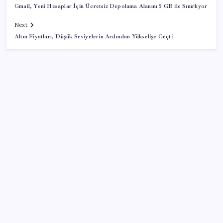
Gmail, Yeni Hesaplar İçin Ücretsiz Depolama Alanını 5 GB ile Sınırlıyor
Next
Altın Fiyatları, Düşük Seviyelerin Ardından Yükselişe Geçti
SON YAZILAR
Kapadokya’da dededen toruna uzanan hikâye: 136
kovanla bal markası kurdu
Balık çiftçliklerine karşı eylem yapan kadın
balıkçılara YENİ Parti’den destek
Meta’nın Yapay Zeka Modeli Dışarı Sızdı: Siber