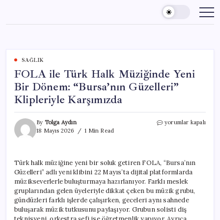
Skip
to
content
SAĞLIK
FOLA ile Türk Halk Müziğinde Yeni
Bir Dönem: “Bursa’nın Güzelleri”
Klipleriyle Karşımızda
FOLA
By
Tolga Aydın
yorumlar kapalı
ile
18 Mayıs 2026
1 Min Read
Türk
Halk
Müziğinde
Türk halk müziğine yeni bir soluk getiren FOLA, “Bursa’nın
Yeni
Güzelleri” adlı yeni klibini 22 Mayıs’ta dijital platformlarda
Bir
Dönem:
müzikseverlerle buluşturmaya hazırlanıyor. Farklı meslek
“Bursa’nın
gruplarından gelen üyeleriyle dikkat çeken bu müzik grubu,
Güzelleri”
gündüzleri farklı işlerde çalışırken, geceleri aynı sahnede
Klipleriyle
buluşarak müzik tutkusunu paylaşıyor. Grubun solisti diş
Karşımızda
teknisyeni, orkestra şefi ise öğretmenlik yapıyor. Ayrıca,