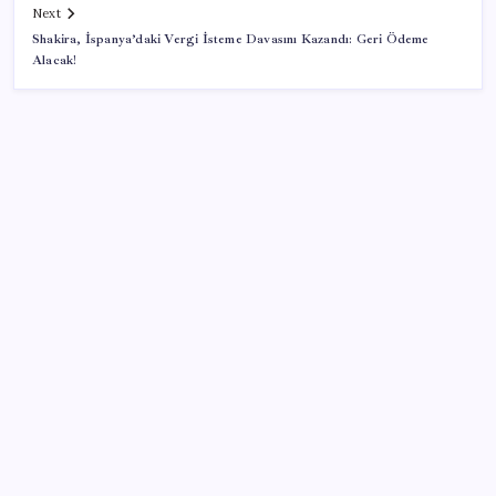
Next
Shakira, İspanya’daki Vergi İsteme Davasını Kazandı: Geri Ödeme
Alacak!
SON YAZILAR
Bacakta bu belirtiler varsa dikkat! Pıhtı habercisi
olabilir
Intel’den TSMC’ye Rakip Teknoloji: 2027’de Geliyor
Tarım emtia piyasasında geçen ay buğday rüzgarı
esti