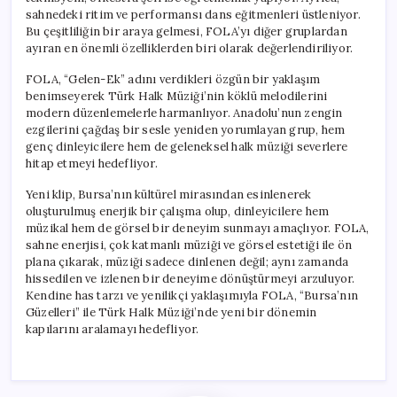
için
sahnedeki ritim ve performansı dans eğitmenleri üstleniyor.
Bu çeşitliliğin bir araya gelmesi, FOLA’yı diğer gruplardan
ayıran en önemli özelliklerden biri olarak değerlendiriliyor.
FOLA, “Gelen-Ek” adını verdikleri özgün bir yaklaşım
benimseyerek Türk Halk Müziği’nin köklü melodilerini
modern düzenlemelerle harmanlıyor. Anadolu’nun zengin
ezgilerini çağdaş bir sesle yeniden yorumlayan grup, hem
genç dinleyicilere hem de geleneksel halk müziği severlere
hitap etmeyi hedefliyor.
Yeni klip, Bursa’nın kültürel mirasından esinlenerek
oluşturulmuş enerjik bir çalışma olup, dinleyicilere hem
müzikal hem de görsel bir deneyim sunmayı amaçlıyor. FOLA,
sahne enerjisi, çok katmanlı müziği ve görsel estetiği ile ön
plana çıkarak, müziği sadece dinlenen değil; aynı zamanda
hissedilen ve izlenen bir deneyime dönüştürmeyi arzuluyor.
Kendine has tarzı ve yenilikçi yaklaşımıyla FOLA, “Bursa’nın
Güzelleri” ile Türk Halk Müziği’nde yeni bir dönemin
kapılarını aralamayı hedefliyor.