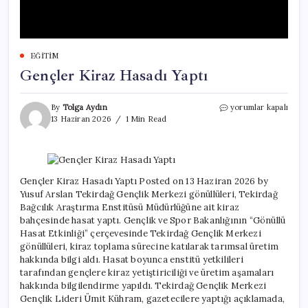
EĞITIM
Gençler Kiraz Hasadı Yaptı
Gençler
By
Tolga Aydın
yorumlar kapalı
Kiraz
13 Haziran 2026
1 Min Read
Hasadı
Yaptı
için
Gençler Kiraz Hasadı Yaptı Posted on 13 Haziran 2026 by
Yusuf Arslan Tekirdağ Gençlik Merkezi gönüllüleri, Tekirdağ
Bağcılık Araştırma Enstitüsü Müdürlüğüne ait kiraz
bahçesinde hasat yaptı. Gençlik ve Spor Bakanlığının “Gönüllü
Hasat Etkinliği” çerçevesinde Tekirdağ Gençlik Merkezi
gönüllüleri, kiraz toplama sürecine katılarak tarımsal üretim
hakkında bilgi aldı. Hasat boyunca enstitü yetkilileri
tarafından gençlere kiraz yetiştiriciliği ve üretim aşamaları
hakkında bilgilendirme yapıldı. Tekirdağ Gençlik Merkezi
Gençlik Lideri Ümit Kühram, gazetecilere yaptığı açıklamada,