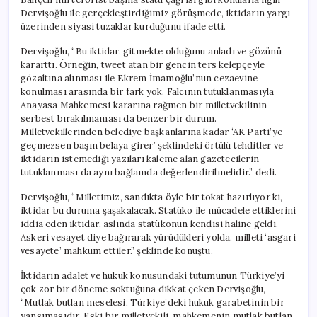
Dervişoğlu ile gerçekleştirdiğimiz görüşmede, iktidarın yargı
üzerinden siyasi tuzaklar kurduğunu ifade etti.
Dervişoğlu, “Bu iktidar, gitmekte olduğunu anladı ve gözünü
kararttı. Örneğin, tweet atan bir gencin ters kelepçeyle
gözaltına alınması ile Ekrem İmamoğlu’nun cezaevine
konulması arasında bir fark yok. Falcının tutuklanmasıyla
Anayasa Mahkemesi kararına rağmen bir milletvekilinin
serbest bırakılmaması da benzer bir durum.
Milletvekillerinden belediye başkanlarına kadar ‘AK Parti’ye
geçmezsen başın belaya girer’ şeklindeki örtülü tehditler ve
iktidarın istemediği yazıları kaleme alan gazetecilerin
tutuklanması da aynı bağlamda değerlendirilmelidir.” dedi.
Dervişoğlu, “Milletimiz, sandıkta öyle bir tokat hazırlıyor ki,
iktidar bu duruma şaşakalacak. Statüko ile mücadele ettiklerini
iddia eden iktidar, aslında statükonun kendisi haline geldi.
Askeri vesayet diye bağırarak yürüdükleri yolda, milleti ‘asgari
vesayete’ mahkum ettiler.” şeklinde konuştu.
İktidarın adalet ve hukuk konusundaki tutumunun Türkiye’yi
çok zor bir döneme soktuğuna dikkat çeken Dervişoğlu,
“Mutlak butlan meselesi, Türkiye’deki hukuk garabetinin bir
yansımasıdır. Eski bir milletvekili, mahkemenin mutlak butlan