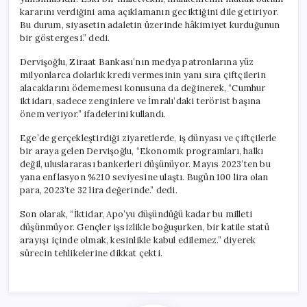
kararını verdiğini ama açıklamanın geciktiğini dile getiriyor.
Bu durum, siyasetin adaletin üzerinde hâkimiyet kurduğunun
bir göstergesi.” dedi.
Dervişoğlu, Ziraat Bankası’nın medya patronlarına yüz
milyonlarca dolarlık kredi vermesinin yanı sıra çiftçilerin
alacaklarını ödememesi konusuna da değinerek, “Cumhur
iktidarı, sadece zenginlere ve İmralı’daki terörist başına
önem veriyor.” ifadelerini kullandı.
Ege’de gerçekleştirdiği ziyaretlerde, iş dünyası ve çiftçilerle
bir araya gelen Dervişoğlu, “Ekonomik programları, halkı
değil, uluslararası bankerleri düşünüyor. Mayıs 2023’ten bu
yana enflasyon %210 seviyesine ulaştı. Bugün 100 lira olan
para, 2023’te 32 lira değerinde.” dedi.
Son olarak, “İktidar, Apo’yu düşündüğü kadar bu milleti
düşünmüyor. Gençler işsizlikle boğuşurken, bir katile statü
arayışı içinde olmak, kesinlikle kabul edilemez.” diyerek
sürecin tehlikelerine dikkat çekti.