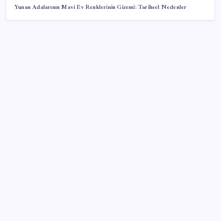
Yunan Adalarının Mavi Ev Renklerinin Gizemi: Tarihsel Nedenler
SON YAZILAR
Çıkarılabilir Bataryalı Telefonlar Geri Dönüyor
Faizsiz ev ve araba alımına kısıtlama
AB’den Ar-Ge’ye 130 milyar euroluk kaynak
Çin’in altın alımında üç yılın rekoru
28 ilde CHP’li başkan kalmadı! YENİ Parti’ye geçen
CHP’li belediye başkanı sayısı belli oldu: ‘Ay sonu
300’ü geçecek…’