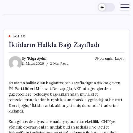
Skip
to
content
EĞITIM
İktidarın Halkla Bağı Zayıfladı
İktidarın
By
Tolga Aydın
yorumlar kapalı
Halkla
11 Mayıs 2026
2 Min Read
Bağı
Zayıfladı
için
İktidarın halkla olan bağlantısının zayıfladığına dikkat çeken
İYİ Parti lideri Müsavat Dervişoğlu, AKP’nin gençlerden
gazetecilere, belediye başkanlarından muhalefet
temsilcilerine kadar birçok kesime baskı uyguladığını belirtti.
Dervişoğlu, “İktidar artık aklını yitirmiş durumda” ifadesini
kullandı.
Son günlerde siyasi arenada yaşanan hareketlilik, CHP’ye
yönelik operasyonlar, mutlak butlan iddiaları ve Devlet
Bahçeli’nin terörist başına statü çağrısı gibi konularla ilgili