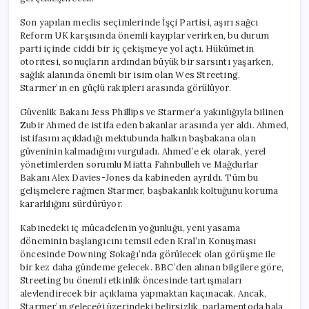
Son yapılan meclis seçimlerinde İşçi Partisi, aşırı sağcı
Reform UK karşısında önemli kayıplar verirken, bu durum
parti içinde ciddi bir iç çekişmeye yol açtı. Hükümetin
otoritesi, sonuçların ardından büyük bir sarsıntı yaşarken,
sağlık alanında önemli bir isim olan Wes Streeting,
Starmer’ın en güçlü rakipleri arasında görülüyor.
Güvenlik Bakanı Jess Phillips ve Starmer’a yakınlığıyla bilinen
Zubir Ahmed de istifa eden bakanlar arasında yer aldı. Ahmed,
istifasını açıkladığı mektubunda halkın başbakana olan
güveninin kalmadığını vurguladı. Ahmed’e ek olarak, yerel
yönetimlerden sorumlu Miatta Fahnbulleh ve Mağdurlar
Bakanı Alex Davies-Jones da kabineden ayrıldı. Tüm bu
gelişmelere rağmen Starmer, başbakanlık koltuğunu koruma
kararlılığını sürdürüyor.
Kabinedeki iç mücadelenin yoğunluğu, yeni yasama
döneminin başlangıcını temsil eden Kral’ın Konuşması
öncesinde Downing Sokağı’nda görülecek olan görüşme ile
bir kez daha gündeme gelecek. BBC’den alınan bilgilere göre,
Streeting bu önemli etkinlik öncesinde tartışmaları
alevlendirecek bir açıklama yapmaktan kaçınacak. Ancak,
Starmer’ın geleceği üzerindeki belirsizlik, parlamentoda hala