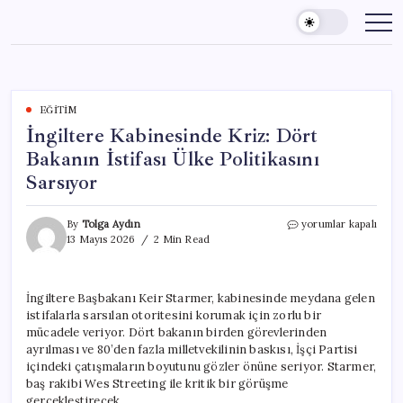
Skip
to
content
EĞITIM
İngiltere Kabinesinde Kriz: Dört
Bakanın İstifası Ülke Politikasını
Sarsıyor
İngiltere
By
Tolga Aydın
yorumlar kapalı
Kabinesinde
13 Mayıs 2026
2 Min Read
Kriz:
Dört
Bakanın
İngiltere Başbakanı Keir Starmer, kabinesinde meydana gelen
İstifası
istifalarla sarsılan otoritesini korumak için zorlu bir
Ülke
Politikasını
mücadele veriyor. Dört bakanın birden görevlerinden
Sarsıyor
ayrılması ve 80’den fazla milletvekilinin baskısı, İşçi Partisi
için
içindeki çatışmaların boyutunu gözler önüne seriyor. Starmer,
baş rakibi Wes Streeting ile kritik bir görüşme
gerçekleştirecek.