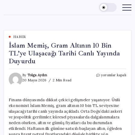
Skip
to
content
HABER
İslam Memiş, Gram Altının 10 Bin
TL’ye Ulaşacağı Tarihi Canlı Yayında
Duyurdu
İslam
By
Tolga Aydın
yorumlar kapalı
Memiş,
20 Mayıs 2026
2 Min Read
Gram
Altının
10
Finans dünyasında dikkat çekici gelişmeler yaşanıyor. Ünlü
Bin
ekonomist İslam Memiş, gram altının 10 bin TL seviyesine
TL’ye
Ulaşacağı
ulaşacağı tarihi canlı yayında açıkladı. Orta Doğu’daki askeri
Tarihi
ve jeopolitik gerilimler, küresel piyasalarda dalgalanmalara
Canlı
neden olurken, altın ve gümüş fiyatları da bu durumdan
Yayında
etkilendi. Haftanın ilk gününe satıcılı başlayan altın, öğleden
Duyurdu
sonra Brent petrol fiyatlarındaki düşüşle birlikte yön