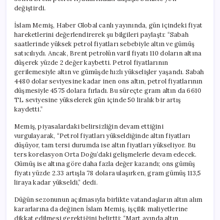
için
değiştirdi.
İslam Memiş, Haber Global canlı yayınında, gün içindeki fiyat
hareketlerini değerlendirerek şu bilgileri paylaştı: “Sabah
saatlerinde yüksek petrol fiyatları sebebiyle altın ve gümüş
satıcılıydı. Ancak, Brent petrolün varil fiyatı 110 doların altına
düşerek yüzde 2 değer kaybetti. Petrol fiyatlarının
gerilemesiyle altın ve gümüşde hızlı yükselişler yaşandı. Sabah
4480 dolar seviyesine kadar inen ons altın, petrol fiyatlarının
düşmesiyle 4575 dolara fırladı. Bu süreçte gram altın da 6610
TL seviyesine yükselerek gün içinde 50 liralık bir artış
kaydetti.”
Memiş, piyasalardaki belirsizliğin devam ettiğini
vurgulayarak, “Petrol fiyatları yükseldiğinde altın fiyatları
düşüyor, tam tersi durumda ise altın fiyatları yükseliyor. Bu
ters korelasyon Orta Doğu’daki gelişmelerle devam edecek.
Gümüş ise altına göre daha fazla değer kazandı; ons gümüş
fiyatı yüzde 2.33 artışla 78 dolara ulaşırken, gram gümüş 113,5
liraya kadar yükseldi,” dedi.
Düğün sezonunun açılmasıyla birlikte vatandaşların altın alım
kararlarına da değinen İslam Memiş, işçilik maliyetlerine
dikkat edilmesi gerektiğini belirtti: “Mart ayında altın