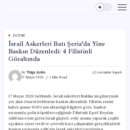
Skip
to
content
EĞITIM
İsrail Askerleri Batı Şeria’da Yine
Baskın Düzenledi: 4 Filistinli
Gözaltında
İsrail
By
Tolga Aydın
yorumlar kapalı
Askerleri
17 Mayıs 2026
1 Min Read
Batı
Şeria’da
Yine
17 Mayıs 2026 tarihinde, İsrail askerleri Nablus’un güneyinde
Baskın
yer alan Osarin beldesine baskın düzenledi. Filistin resmi
Düzenledi:
4
haber ajansı WAFA’nın aktardığı bilgilere göre, baskın
Filistinli
sırasında, polis köpekleri eşliğinde Filistinli Eşref Zeydan
Gözaltında
Adili’nin evine giren İsrail güçleri, evde arama yaparak çeşitli
için
eşyalara zarar verdi ve çevrede kazı çalışmaları gerçekleştirdi.
Baskın sırasında Adili’nin İsrail askerleri tarafından