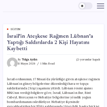
Skip
to
content
EĞITIM
İsrail’in Ateşkese Rağmen Lübnan’a
Yaptığı Saldırılarda 2 Kişi Hayatını
Kaybetti
İsrail’in
By
Tolga Aydın
yorumlar kapalı
Ateşkese
11 Mayıs 2026
1 Min Read
Rağmen
Lübnan’a
Yaptığı
İsrail ordusunun, 17 Nisan’da yürürlüğe giren ateşkese rağmen
Saldırılarda
Lübnan’ın güney bölgelerine düzenlediği hava ve topçu
2
Kişi
saldırılarında 2 kişi yaşamını yitirdi. Lübnan resmi ajansı
Hayatını
NNA’nın verdiği bilgilere göre, İsrail, Lübnan’ın Sur, Bint
Kaybetti
Cubeyl, Mercayun ve Nebatiye bölgelerine yönelik yoğun
için
bombardımanını sürdürüyor. Nebatiye ilçesinde
gerçekleştirilen bir SİHA saldırısında 1 kişi öldü, başka bir kişi