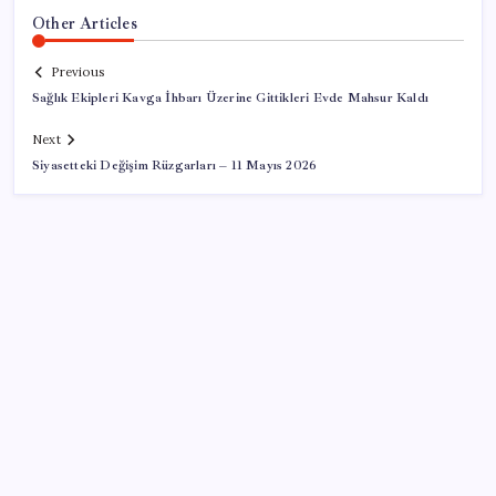
Other Articles
Previous
Sağlık Ekipleri Kavga İhbarı Üzerine Gittikleri Evde Mahsur Kaldı
Next
Siyasetteki Değişim Rüzgarları – 11 Mayıs 2026
SON YAZILAR
Bacakta bu belirtiler varsa dikkat! Pıhtı habercisi
olabilir