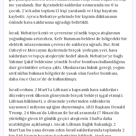
ise yaralandı. Sur ilçesindeki saldırılar sonucunda ise 6’sı
çocuk, 2’si kadın toplam 13 kişi yaralandı ve 1 kişi hayatını
kaybetti. Ayrıca Nebatiye şehrinde bir kişinin dükkanının
önünde hava saldırısına uğradığı belirtildi.
İsrail, Nebatiye kenti ve çevresine yönelik topçu atışlarının
yoğunluğunu artırırken, Kefr Rumman beldesi ile bölgedeki bir
elektrik istasyonunun çevresi de saldırıya uğradı. Sur, Bint
Cubeyl ve Mercayun ilçelerinde birçok yerleşim yeri, hava
saldırıları ve topçu ateşleriyle hedef alındı. Nebatiye’ye bağlı
Yahmur Şakif beldesine yönelik fosfor bombası kullanıldığına
dair görüntüler ortaya çıktı. Uluslararası hukuk gereği, yoğun
sivil nüfus bulunan bölgelerde yasak olan fosfor bombası,
daha önce Gazze’de de kullanılmıştı.
İsrail ordusu, 2 Mart’ta Lübnan’a kapsamlı hava saldırıları
düzenleyerek ülkenin güneyinde birçok beldeyi işgal etmişti.
Lübnan hükümeti, o dönemde yerlerinden edilenlerin
sayısının 1 milyonu aştığını duyurmuştu. ABD Başkanı Donald
Trump, 24 Nisan’da Lübnan ile İsrail arasında 17 Nisan’da
yürürlüğe giren 10 günlük geçici ateşkesin 3 hafta daha
uzatıldığını açıklamıştı. Ancak Lübnan Sağlık Bakanlığı, 2
Mart’tan bu yana devam eden İsrail saldırılarında toplamda 2
bin 846 kişinin hayatını kaybettiğini bildirdi. Ateşkese