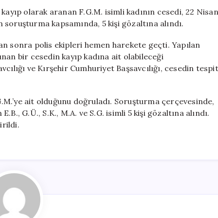
Kırşehir’de
 kayıp olarak aranan F.G.M. isimli kadının cesedi, 22 Nisa
Bulundu:
len soruşturma kapsamında, 5 kişi gözaltına alındı.
5
Şüpheli
an sonra polis ekipleri hemen harekete geçti. Yapılan
Gözaltında!
nan bir cesedin kayıp kadına ait olabileceği
için
vcılığı ve Kırşehir Cumhuriyet Başsavcılığı, cesedin tespi
F.G.M.’ye ait olduğunu doğruladı. Soruşturma çerçevesinde,
., G.Ü., S.K., M.A. ve S.G. isimli 5 kişi gözaltına alındı.
rildi.