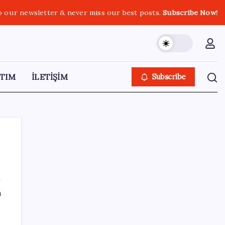
o our newsletter & never miss our best posts.
Subscribe Now!
TIM
İLETİŞİM
Subscribe
SON YAZILAR
ı
Resmi Gazete’de bugün (08.08.2026)