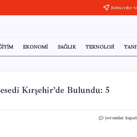
Subscribe t
ĞİTİM
EKONOMİ
SAĞLIK
TEKNOLOJİ
TANI
esedi Kırşehir’de Bulundu: 5
İstanbul’da
yorumlar kapal
Kaybolan
Kadının
Cesedi