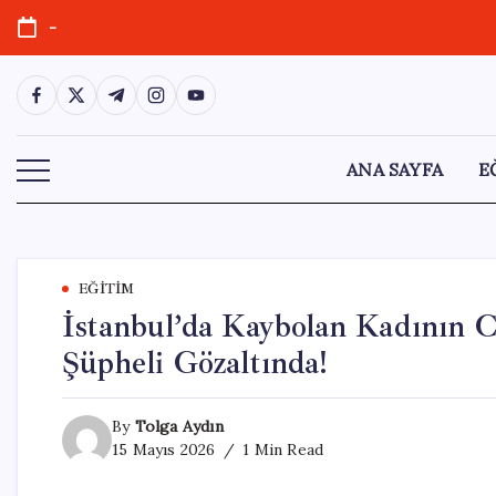
Skip
-
to
content
https://www.facebook.com/
https://twitter.com/
https://t.me/
https://www.instagram.com/
https://youtube.com/
ANA SAYFA
E
EĞITIM
İstanbul’da Kaybolan Kadının C
Şüpheli Gözaltında!
By
Tolga Aydın
15 Mayıs 2026
1 Min Read