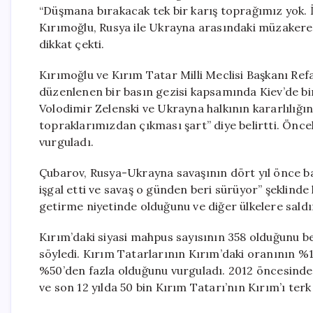
“Düşmana bırakacak tek bir karış toprağımız yok. 
Kırımoğlu, Rusya ile Ukrayna arasındaki müzaker
dikkat çekti.
Kırımoğlu ve Kırım Tatar Milli Meclisi Başkanı Ref
düzenlenen bir basın gezisi kapsamında Kiev’de b
Volodimir Zelenski ve Ukrayna halkının kararlılığını
topraklarımızdan çıkması şart” diye belirtti. Öncel
vurguladı.
Çubarov, Rusya-Ukrayna savaşının dört yıl önce baş
işgal etti ve savaş o günden beri sürüyor” şeklinde
getirme niyetinde olduğunu ve diğer ülkelere saldır
Kırım’daki siyasi mahpus sayısının 358 olduğunu b
söyledi. Kırım Tatarlarının Kırım’daki oranının %1
%50’den fazla olduğunu vurguladı. 2012 öncesind
ve son 12 yılda 50 bin Kırım Tatarı’nın Kırım’ı terk e