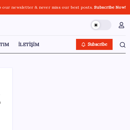
o our newsletter & never miss our best posts.
Subscribe Now!
TIM
İLETİŞİM
Subscribe
ı
SON YAZILAR
Resmi Gazete’de bugün (08.08.2026)