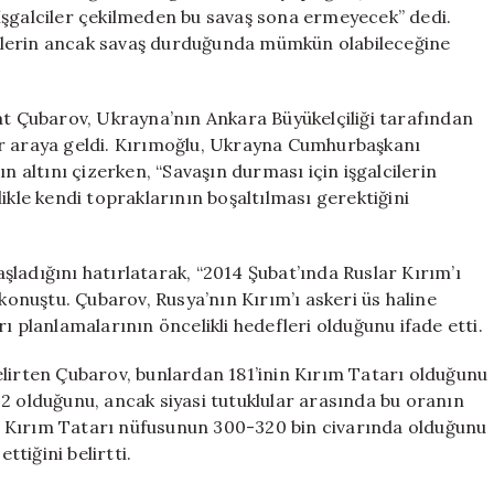
için
İşgalciler çekilmeden bu savaş sona ermeyecek” dedi.
elerin ancak savaş durduğunda mümkün olabileceğine
at Çubarov, Ukrayna’nın Ankara Büyükelçiliği tarafından
ir araya geldi. Kırımoğlu, Ukrayna Cumhurbaşkanı
n altını çizerken, “Savaşın durması için işgalcilerin
ikle kendi topraklarının boşaltılması gerektiğini
ladığını hatırlatarak, “2014 Şubat’ında Ruslar Kırım’ı
 konuştu. Çubarov, Rusya’nın Kırım’ı askeri üs haline
ı planlamalarının öncelikli hedefleri olduğunu ifade etti.
elirten Çubarov, bunlardan 181’inin Kırım Tatarı olduğunu
2 olduğunu, ancak siyasi tutuklular arasında bu oranın
e Kırım Tatarı nüfusunun 300-320 bin civarında olduğunu
ttiğini belirtti.