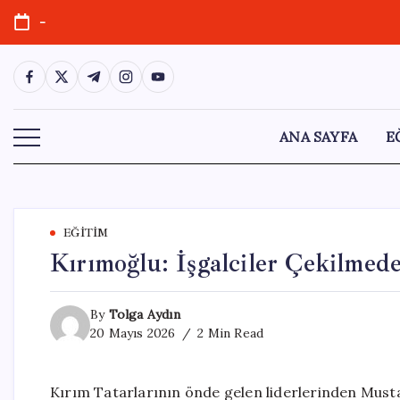
Skip
-
to
content
https://www.facebook.com/
https://twitter.com/
https://t.me/
https://www.instagram.com/
https://youtube.com/
ANA SAYFA
E
EĞITIM
Kırımoğlu: İşgalciler Çekilmed
By
Tolga Aydın
20 Mayıs 2026
2 Min Read
Kırım Tatarlarının önde gelen liderlerinden Musta