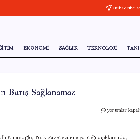
Subscribe t
ĞİTİM
EKONOMİ
SAĞLIK
TEKNOLOJİ
TANI
en Barış Sağlanamaz
Kırımoğlu:
yorumlar kapal
İşgalciler
Çekilmeden
Barış
Sağlanamaz
fa Kırımoğlu, Türk gazetecilere yaptığı açıklamada,