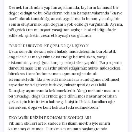
Dernek tarafından yapılan açıklamada, kıyıların kamusal bir
değer olduğu ve bu bölgelerin reklam kampanyalarında “kişiye
özel” olarak tanıtıldığı, ancak uygulamada bunun yasadışı bir
zemin oluşturmak için doğanın yok edildiği vurgulandı. Ayrıca,
bölgedeki resmi inşaat yasağının açıkça ihlal edildiği ifade
edilerek, şirketin cesaret kaynağı sorgulandı.
“YARGI DURUYOR, KEÇPELER ÇALIŞIYOR”
Uzun süredir devam eden hukuk mücadelesinin bürokratik
engellerle zama yayılmak istendiği belirtilirken, yargı
sisteminin yavaşlığına karşı şu eleştiriler yapıldı: “Bu projenin
durdurulması için yıllardır sürdürdüğümüz hukuk mücadelesi,
bürokrasi tarafından zaman aşımına uğratılmak
istenmektedir. İdari ve adli makamlara sunduğumuz bilimsel
raporlar ve belgelerle birlikte, ruhsat iptal davası hâlâ
Danıştay aşamasında beklemektedir. Yargı mekanizmasının
bu yavaşlığı, doğa üzerinde geri dönülmez hasarlar bırakan
şirket için bir tür izin haline gelmiştir. Hukuk kuralları ağır
ilerlerken, doğa ve kent hukuku feda edilmektedir.”
EKOLOJİK KRİZİN EKONOMİK SONUÇLARI
Yıkımın etkileri artık sadece Kızılkum mevkisiyle sınırlı
kalmamış durumda. Turizm sezonunun başlangıcında