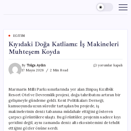
Skip
to
content
EĞITIM
Kıyıdaki Doğa Katliamı: İş Makineleri
Muhteşem Koyda
Kıyıdaki
By
Tolga Aydın
yorumlar kapalı
Doğa
17 Mayıs 2026
2 Min Read
Katliamı:
İş
Makineleri
Marmaris Milli Parkı sınırlarında yer alan Sinpaş Kızılbük
Muhteşem
Resort Otel ve Devremülk projesi, doğa tahribatını artıran bir
Koyda
için
gelişmeyle gündeme geldi. Kent Politikaları Derneği,
kamuoyunda uzun süredir tartışılan bu projede, iş
makinelerinin deniz tabanına müdahale ettiğini gösteren
çarpıcı görüntülere ulaştı. Bu görüntüler, projenin sadece kıyı
şeridini değil, aynı zamanda deniz altı ekosistemini de tehdit
ettiğini gözler önüne serdi.