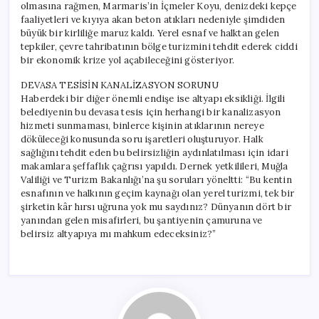
olmasına rağmen, Marmaris’in İçmeler Koyu, denizdeki kepçe
faaliyetleri ve kıyıya akan beton atıkları nedeniyle şimdiden
büyük bir kirliliğe maruz kaldı. Yerel esnaf ve halktan gelen
tepkiler, çevre tahribatının bölge turizmini tehdit ederek ciddi
bir ekonomik krize yol açabileceğini gösteriyor.
DEVASA TESİSİN KANALİZASYON SORUNU
Haberdeki bir diğer önemli endişe ise altyapı eksikliği. İlgili
belediyenin bu devasa tesis için herhangi bir kanalizasyon
hizmeti sunmaması, binlerce kişinin atıklarının nereye
döküleceği konusunda soru işaretleri oluşturuyor. Halk
sağlığını tehdit eden bu belirsizliğin aydınlatılması için idari
makamlara şeffaflık çağrısı yapıldı. Dernek yetkilileri, Muğla
Valiliği ve Turizm Bakanlığı’na şu soruları yöneltti: “Bu kentin
esnafının ve halkının geçim kaynağı olan yerel turizmi, tek bir
şirketin kâr hırsı uğruna yok mu saydınız? Dünyanın dört bir
yanından gelen misafirleri, bu şantiyenin çamuruna ve
belirsiz altyapıya mı mahkum edeceksiniz?”