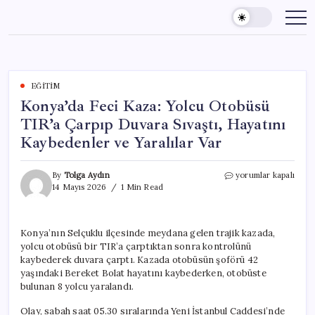
Skip
to
content
EĞITIM
Konya’da Feci Kaza: Yolcu Otobüsü
TIR’a Çarpıp Duvara Sıvaştı, Hayatını
Kaybedenler ve Yaralılar Var
Konya’da
By
Tolga Aydın
yorumlar kapalı
Feci
14 Mayıs 2026
1 Min Read
Kaza:
Yolcu
Otobüsü
Konya’nın Selçuklu ilçesinde meydana gelen trajik kazada,
TIR’a
yolcu otobüsü bir TIR’a çarptıktan sonra kontrolünü
Çarpıp
Duvara
kaybederek duvara çarptı. Kazada otobüsün şoförü 42
Sıvaştı,
yaşındaki Bereket Bolat hayatını kaybederken, otobüste
Hayatını
bulunan 8 yolcu yaralandı.
Kaybedenler
ve
Olay, sabah saat 05.30 sıralarında Yeni İstanbul Caddesi’nde