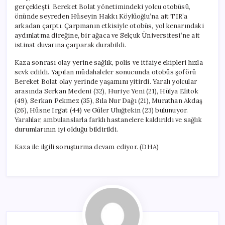
Yaralılar
gerçekleşti. Bereket Bolat yönetimindeki yolcu otobüsü,
Var
önünde seyreden Hüseyin Hakkı Köylüoğlu’na ait TIR’a
için
arkadan çarptı. Çarpmanın etkisiyle otobüs, yol kenarındaki
aydınlatma direğine, bir ağaca ve Selçuk Üniversitesi’ne ait
istinat duvarına çarparak durabildi.
Kaza sonrası olay yerine sağlık, polis ve itfaiye ekipleri hızla
sevk edildi. Yapılan müdahaleler sonucunda otobüs şoförü
Bereket Bolat olay yerinde yaşamını yitirdi. Yaralı yolcular
arasında Serkan Medeni (32), Huriye Yeni (21), Hülya Elitok
(49), Serkan Pekmez (35), Sıla Nur Dağı (21), Murathan Akdaş
(26), Hüsne Irgat (44) ve Güler Uluğtekin (23) bulunuyor.
Yaralılar, ambulanslarla farklı hastanelere kaldırıldı ve sağlık
durumlarının iyi olduğu bildirildi.
Kaza ile ilgili soruşturma devam ediyor. (DHA)