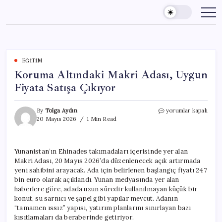
Skip
to
content
EĞITIM
Koruma Altındaki Makri Adası, Uygun
Fiyata Satışa Çıkıyor
Koruma
By
Tolga Aydın
yorumlar kapalı
Altındaki
20 Mayıs 2026
1 Min Read
Makri
Adası,
Uygun
Yunanistan’ın Ehinades takımadaları içerisinde yer alan
Fiyata
Makri Adası, 20 Mayıs 2026’da düzenlenecek açık artırmada
Satışa
Çıkıyor
yeni sahibini arayacak. Ada için belirlenen başlangıç fiyatı 247
için
bin euro olarak açıklandı. Yunan medyasında yer alan
haberlere göre, adada uzun süredir kullanılmayan küçük bir
konut, su sarnıcı ve şapel gibi yapılar mevcut. Adanın
“tamamen ıssız” yapısı, yatırım planlarını sınırlayan bazı
kısıtlamaları da beraberinde getiriyor.