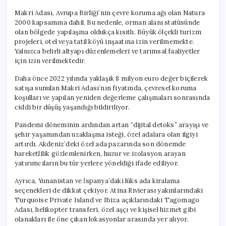
Makri Adası, Avrupa Birliği’nin çevre koruma ağı olan Natura
2000 kapsamına dahil. Bu nedenle, orman alanı statüsünde
olan bölgede yapılaşma oldukça kısıtlı. Büyük ölçekli turizm
projeleri, otel veya tatil köyü inşaatına izin verilmemekte.
Yalnızca belirli altyapı düzenlemeleri ve tarımsal faaliyetler
için izin verilmektedir.
Daha önce 2022 yılında yaklaşık 8 milyon euro değer biçilerek
satışa sunulan Makri Adası’nın fiyatında, çevresel koruma
koşulları ve yapılan yeniden değerleme çalışmaları sonrasında
ciddi bir düşüş yaşandığı bildiriliyor.
Pandemi döneminin ardından artan “dijital detoks” arayışı ve
şehir yaşamından uzaklaşma isteği, özel adalara olan ilgiyi
artırdı. Akdeniz’deki özel ada pazarında son dönemde
hareketlilik gözlemlenirken, huzur ve izolasyon arayan
yatırımcıların bu tür yerlere yöneldiği ifade ediliyor.
Ayrıca, Yunanistan ve İspanya’daki lüks ada kiralama
seçenekleri de dikkat çekiyor. Atina Rivierası yakınlarındaki
Turquoise Private Island ve Ibiza açıklarındaki Tagomago
Adası, helikopter transferi, özel aşçı ve kişisel hizmet gibi
olanakları ile öne çıkan lokasyonlar arasında yer alıyor.