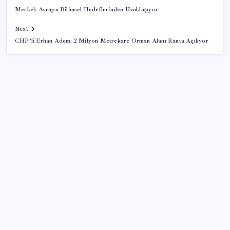
Merkel: Avrupa Bilimsel Hedeflerinden Uzaklaşıyor
Next
CHP’li Erhan Adem: 2 Milyon Metrekare Orman Alanı Ranta Açılıyor
SON YAZILAR
Gazprom: Avrupa’nın yer altı doğalgaz depoları
rekor düzeyde düşük
Resmi Gazete’de bugün (08.08.2026)
AB’den 348 uyduluk güvenlik iletişim ağına onay