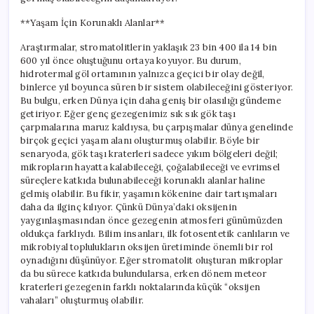
**Yaşam İçin Korunaklı Alanlar**
Araştırmalar, stromatolitlerin yaklaşık 23 bin 400 ila 14 bin
600 yıl önce oluştuğunu ortaya koyuyor. Bu durum,
hidrotermal göl ortamının yalnızca geçici bir olay değil,
binlerce yıl boyunca süren bir sistem olabileceğini gösteriyor.
Bu bulgu, erken Dünya için daha geniş bir olasılığı gündeme
getiriyor. Eğer genç gezegenimiz sık sık gök taşı
çarpmalarına maruz kaldıysa, bu çarpışmalar dünya genelinde
birçok geçici yaşam alanı oluşturmuş olabilir. Böyle bir
senaryoda, gök taşı kraterleri sadece yıkım bölgeleri değil;
mikropların hayatta kalabileceği, çoğalabileceği ve evrimsel
süreçlere katkıda bulunabileceği korunaklı alanlar haline
gelmiş olabilir. Bu fikir, yaşamın kökenine dair tartışmaları
daha da ilginç kılıyor. Çünkü Dünya’daki oksijenin
yaygınlaşmasından önce gezegenin atmosferi günümüzden
oldukça farklıydı. Bilim insanları, ilk fotosentetik canlıların ve
mikrobiyal toplulukların oksijen üretiminde önemli bir rol
oynadığını düşünüyor. Eğer stromatolit oluşturan mikroplar
da bu sürece katkıda bulundularsa, erken dönem meteor
kraterleri gezegenin farklı noktalarında küçük “oksijen
vahaları” oluşturmuş olabilir.