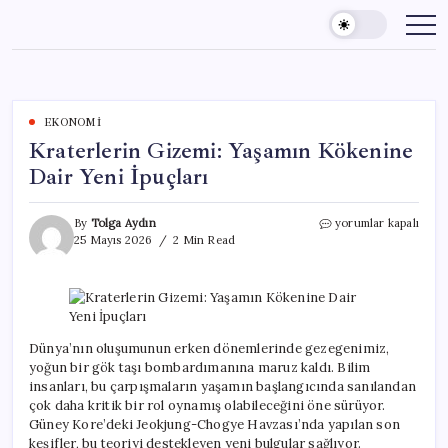
Skip
to
content
EKONOMI
Kraterlerin Gizemi: Yaşamın Kökenine
Dair Yeni İpuçları
Kraterlerin
By
Tolga Aydın
yorumlar kapalı
Gizemi:
25 Mayıs 2026
2 Min Read
Yaşamın
Kökenine
Dair
Yeni
İpuçları
için
Dünya’nın oluşumunun erken dönemlerinde gezegenimiz,
yoğun bir gök taşı bombardımanına maruz kaldı. Bilim
insanları, bu çarpışmaların yaşamın başlangıcında sanılandan
çok daha kritik bir rol oynamış olabileceğini öne sürüyor.
Güney Kore’deki Jeokjung-Chogye Havzası’nda yapılan son
keşifler, bu teoriyi destekleyen yeni bulgular sağlıyor.