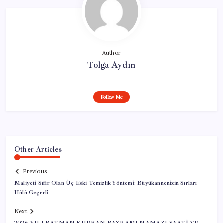
Author
Tolga Aydın
Follow Me
Other Articles
Previous
Maliyeti Sıfır Olan Üç Eski Temizlik Yöntemi: Büyükannenizin Sırları
Hâlâ Geçerli
Next
2026 YILI BATMAN KURBAN BAYRAMI NAMAZI SAATİ VE