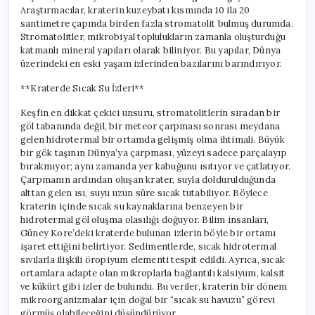
Araştırmacılar, kraterin kuzeybatı kısmında 10 ila 20
santimetre çapında birden fazla stromatolit bulmuş durumda.
Stromatolitler, mikrobiyal toplulukların zamanla oluşturduğu
katmanlı mineral yapıları olarak biliniyor. Bu yapılar, Dünya
üzerindeki en eski yaşam izlerinden bazılarını barındırıyor.
**Kraterde Sıcak Su İzleri**
Keşfin en dikkat çekici unsuru, stromatolitlerin sıradan bir
göl tabanında değil, bir meteor çarpması sonrası meydana
gelen hidrotermal bir ortamda gelişmiş olma ihtimali. Büyük
bir gök taşının Dünya’ya çarpması, yüzeyi sadece parçalayıp
bırakmıyor; aynı zamanda yer kabuğunu ısıtıyor ve çatlatıyor.
Çarpmanın ardından oluşan krater, suyla doldurulduğunda
alttan gelen ısı, suyu uzun süre sıcak tutabiliyor. Böylece
kraterin içinde sıcak su kaynaklarına benzeyen bir
hidrotermal göl oluşma olasılığı doğuyor. Bilim insanları,
Güney Kore’deki kraterde bulunan izlerin böyle bir ortamı
işaret ettiğini belirtiyor. Sedimentlerde, sıcak hidrotermal
sıvılarla ilişkili öropiyum elementi tespit edildi. Ayrıca, sıcak
ortamlara adapte olan mikroplarla bağlantılı kalsiyum, kalsit
ve kükürt gibi izler de bulundu. Bu veriler, kraterin bir dönem
mikroorganizmalar için doğal bir “sıcak su havuzu” görevi
görmüş olabileceğini düşündürüyor.