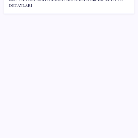
DETAYLARI
SON YAZILAR
Gazprom: Avrupa’nın yer altı doğalgaz depoları
rekor düzeyde düşük
Resmi Gazete’de bugün (08.08.2026)
AB’den 348 uyduluk güvenlik iletişim ağına onay
Hazine nakit gerçekleşmeleri 395,7 milyar TL açık
verdi