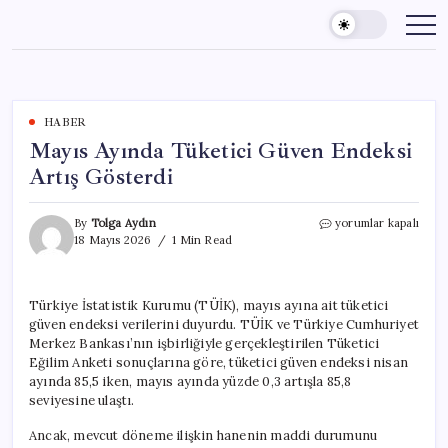
Skip
to
content
HABER
Mayıs Ayında Tüketici Güven Endeksi
Artış Gösterdi
Mayıs
By
Tolga Aydın
yorumlar kapalı
Ayında
18 Mayıs 2026
1 Min Read
Tüketici
Güven
Endeksi
Türkiye İstatistik Kurumu (TÜİK), mayıs ayına ait tüketici
Artış
güven endeksi verilerini duyurdu. TÜİK ve Türkiye Cumhuriyet
Gösterdi
için
Merkez Bankası’nın işbirliğiyle gerçekleştirilen Tüketici
Eğilim Anketi sonuçlarına göre, tüketici güven endeksi nisan
ayında 85,5 iken, mayıs ayında yüzde 0,3 artışla 85,8
seviyesine ulaştı.
Ancak, mevcut döneme ilişkin hanenin maddi durumunu