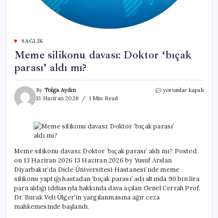
SAĞLIK
Meme silikonu davası: Doktor ‘bıçak
parası’ aldı mı?
Meme
By
Tolga Aydın
yorumlar kapalı
silikonu
13 Haziran 2026
1 Min Read
davası:
Doktor
‘bıçak
parası’
aldı
mı?
Meme silikonu davası: Doktor ‘bıçak parası’ aldı mı? Posted
için
on 13 Haziran 2026 13 Haziran 2026 by Yusuf Arslan
Diyarbakır’da Dicle Üniversitesi Hastanesi’nde meme
silikonu yaptığı hastadan ‘bıçak parası’ adı altında 90 bin lira
para aldığı iddiasıyla hakkında dava açılan Genel Cerrah Prof.
Dr. Burak Veli Ülger’in yargılanmasına ağır ceza
mahkemesinde başlandı.