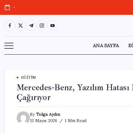
Skip
-
to
content
https://www.facebook.com/
https://twitter.com/
https://t.me/
https://www.instagram.com/
https://youtube.com/
ANA SAYFA
E
EĞITIM
Mercedes-Benz, Yazılım Hatası 
Çağırıyor
By
Tolga Aydın
13 Mayıs 2026
1 Min Read