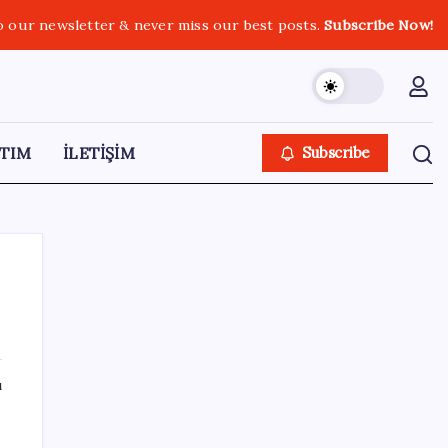
o our newsletter & never miss our best posts.
Subscribe Now!
TIM
İLETİŞİM
Subscribe
SON YAZILAR
ı
Resmi Gazete’de bugün (08.08.2026)