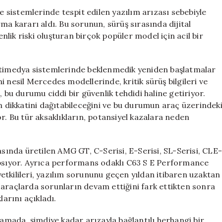
Nedeniyle
sistemlerinde tespit edilen yazılım arızası sebebiyle
144
ma kararı aldı. Bu sorunun, sürüş sırasında dijital
Bin
lik riski oluşturan birçok popüler model için acil bir
Aracı
Geri
Çağırıyor
ultimedya sistemlerinde beklenmedik yeniden başlatmalar
için
 nesil Mercedes modellerinde, kritik sürüş bilgileri ve
 bu durumu ciddi bir güvenlik tehdidi haline getiriyor.
dikkatini dağıtabileceğini ve bu durumun araç üzerindek
r. Bu tür aksaklıkların, potansiyel kazalara neden
asında üretilen AMG GT, C-Serisi, E-Serisi, SL-Serisi, CLE
apsıyor. Ayrıca performans odaklı C63 S E Performance
 yetkilileri, yazılım sorununu geçen yıldan itibaren uzaktan
 araçlarda sorunların devam ettiğini fark ettikten sonra
larını açıkladı.
lamada, şimdiye kadar arızayla bağlantılı herhangi bir