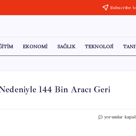
Subscribe t
ĞİTİM
EKONOMİ
SAĞLIK
TEKNOLOJİ
TANI
Nedeniyle 144 Bin Aracı Geri
Mercedes-
yorumlar kapal
Benz,
Yazılım
Hatası