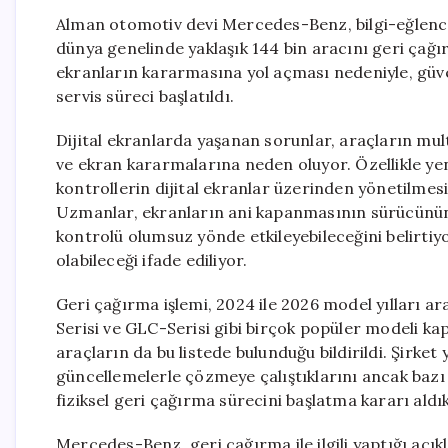
Alman otomotiv devi Mercedes-Benz, bilgi-eğlence 
dünya genelinde yaklaşık 144 bin aracını geri çağır
ekranların kararmasına yol açması nedeniyle, güven
servis süreci başlatıldı.
Dijital ekranlarda yaşanan sorunlar, araçların m
ve ekran kararmalarına neden oluyor. Özellikle yeni
kontrollerin dijital ekranlar üzerinden yönetilmesi,
Uzmanlar, ekranların ani kapanmasının sürücünün 
kontrolü olumsuz yönde etkileyebileceğini belirtiyo
olabileceği ifade ediliyor.
Geri çağırma işlemi, 2024 ile 2026 model yılları ar
Serisi ve GLC-Serisi gibi birçok popüler modeli k
araçların da bu listede bulunduğu bildirildi. Şirket
güncellemelerle çözmeye çalıştıklarını ancak bazı
fiziksel geri çağırma sürecini başlatma kararı aldık
Mercedes-Benz, geri çağırma ile ilgili yaptığı açık