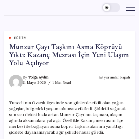
Skip
to
content
EĞITIM
Munzur Çayı Taşkını Asma Köprüyü
Yıktı: Kazanç Mezrası İçin Yeni Ulaşım
Yolu Açılıyor
Munzur
By
Tolga Aydın
yorumlar kapalı
Çayı
11 Mayıs 2026
1 Min Read
Taşkını
Asma
Köprüyü
Tunceli’nin Ovacık ilçesinde son günlerde etkili olan yoğun
Yıktı:
yağışlar, bölgedeki yaşamı olumsuz etkiledi. Şiddetli sağanak
Kazanç
Mezrası
sonrası debisi hızla artan Munzur Çayı’nın taşması, ulaşım
İçin
ağında aksamalara yol açtı. Özellikle Kazanç mezrasını ilçe
Yeni
merkezi ile bağlayan asma köprü, taşkın sularının yarattığı
Ulaşım
şiddete dayanamayarak ağır şekilde hasar gördü.
Yolu