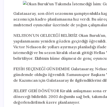
Galatasaray, son dört sezonunu şampiyonlukla kap
sezonu için kadro planlamasına hız verdi. Bu süreç
muhtemel oyuncular üzerinde de yoğun çalışmalar 
NELSSON’UN GELECEĞİ BELİRSİZ Okan Buruk’un, T
yapılanmasını yeniden gözden geçirdiği öğrenildi.
Victor Nelsson ile yolları ayırmayı planladığı ifade
istemediği ve bu sezon kiralık olarak gittiği Hell
belirtiliyor. Ekibinin küme düşmesi de genç oyuncu
FESİH SEÇENEĞİ GÜNDEMDE Galatasaray, Nelsson’u 
gündemde olduğu öğrenildi. Samsunspor Başkanı Y
de Kazımcan için Galatasaray ile ilgilendiklerini di
JELERT GERİ DÖNÜYOR Kiralık anlaşması sona eren 
döneceği bildirildi. 2003 doğumlu sağ bek, takım
değerlendirilmek üzere planlanıyor.