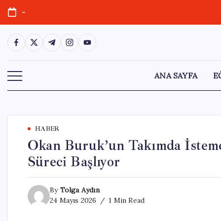
Skip
-
to
content
https://www.facebook.com/
https://twitter.com/
https://t.me/
https://www.instagram.com/
https://youtube.com/
ANA SAYFA
E
HABER
Okan Buruk’un Takımda İstemed
Süreci Başlıyor
By
Tolga Aydın
24 Mayıs 2026
1 Min Read