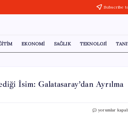
Subscribe t
ĞİTİM
EKONOMİ
SAĞLIK
TEKNOLOJİ
TANI
iği İsim: Galatasaray’dan Ayrılma
Okan
yorumlar kapal
Buruk’un
Takımda
İstemediği