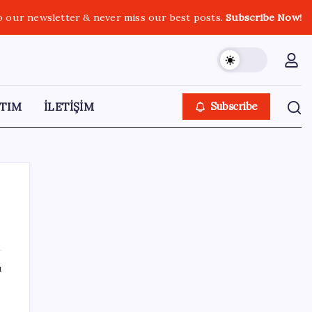
o our newsletter & never miss our best posts.
Subscribe Now!
TIM
İLETİŞİM
Subscribe
SON YAZILAR
ı
Huawei Mate 80 için 16GB RAM ve 1TB
Model Duyuruldu