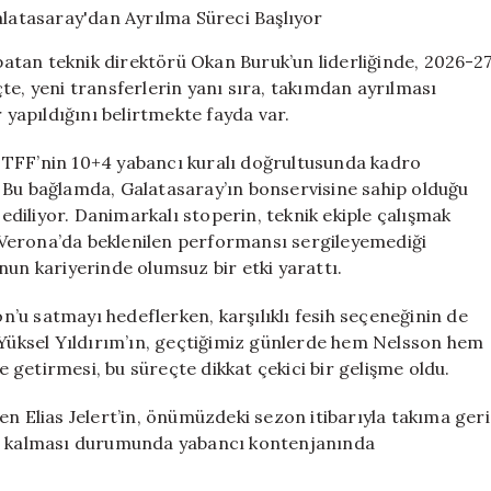
İsim:
Galatasaray’dan
atan teknik direktörü Okan Buruk’un liderliğinde, 2026-2
Ayrılma
te, yeni transferlerin yanı sıra, takımdan ayrılması
Süreci
yapıldığını belirtmekte fayda var.
Başlıyor
için
FF’nin 10+4 yabancı kuralı doğrultusunda kadro
 Bu bağlamda, Galatasaray’ın bonservisine sahip olduğu
 ediliyor. Danimarkalı stoperin, teknik ekiple çalışmak
as Verona’da beklenilen performansı sergileyemediği
nun kariyerinde olumsuz bir etki yarattı.
satmayı hedeflerken, karşılıklı fesih seçeneğinin de
üksel Yıldırım’ın, geçtiğimiz günlerde hem Nelsson hem
le getirmesi, bu süreçte dikkat çekici bir gelişme oldu.
Elias Jelert’in, önümüzdeki sezon itibarıyla takıma geri
da kalması durumunda yabancı kontenjanında