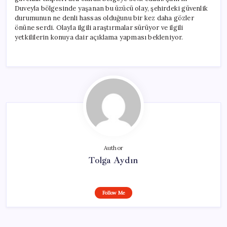
Yaralı
Duveyla bölgesinde yaşanan bu üzücü olay, şehirdeki güvenlik
için
durumunun ne denli hassas olduğunu bir kez daha gözler
önüne serdi. Olayla ilgili araştırmalar sürüyor ve ilgili
yetkililerin konuya dair açıklama yapması bekleniyor.
Author
Tolga Aydın
Follow Me