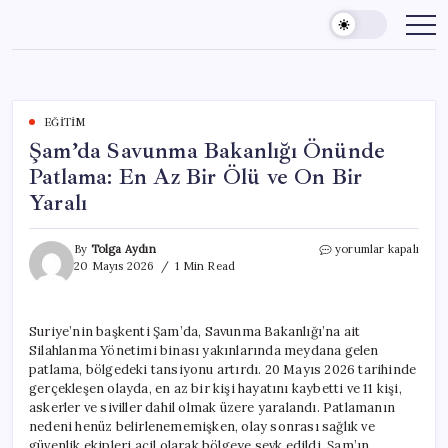
Skip
to
content
EĞITIM
Şam’da Savunma Bakanlığı Önünde
Patlama: En Az Bir Ölü ve On Bir
Yaralı
Şam’da
By
Tolga Aydın
yorumlar kapalı
Savunma
20 Mayıs 2026
1 Min Read
Bakanlığı
Önünde
Patlama:
Suriye’nin başkenti Şam’da, Savunma Bakanlığı’na ait
En
Silahlanma Yönetimi binası yakınlarında meydana gelen
Az
Bir
patlama, bölgedeki tansiyonu artırdı. 20 Mayıs 2026 tarihinde
Ölü
gerçekleşen olayda, en az bir kişi hayatını kaybetti ve 11 kişi,
ve
askerler ve siviller dahil olmak üzere yaralandı. Patlamanın
On
nedeni henüz belirlenememişken, olay sonrası sağlık ve
Bir
güvenlik ekipleri acil olarak bölgeye sevk edildi. Şam’ın