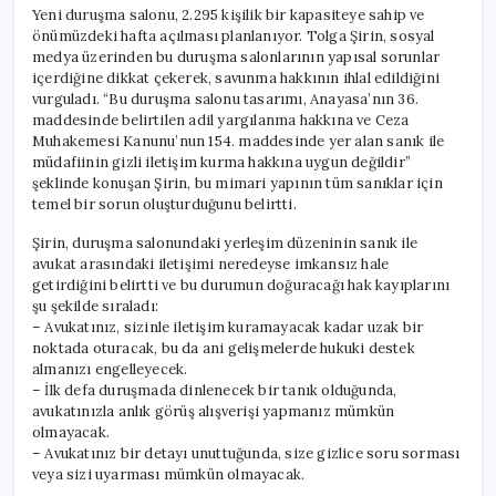
Yeni duruşma salonu, 2.295 kişilik bir kapasiteye sahip ve
önümüzdeki hafta açılması planlanıyor. Tolga Şirin, sosyal
medya üzerinden bu duruşma salonlarının yapısal sorunlar
içerdiğine dikkat çekerek, savunma hakkının ihlal edildiğini
vurguladı. “Bu duruşma salonu tasarımı, Anayasa’nın 36.
maddesinde belirtilen adil yargılanma hakkına ve Ceza
Muhakemesi Kanunu’nun 154. maddesinde yer alan sanık ile
müdafiinin gizli iletişim kurma hakkına uygun değildir”
şeklinde konuşan Şirin, bu mimari yapının tüm sanıklar için
temel bir sorun oluşturduğunu belirtti.
Şirin, duruşma salonundaki yerleşim düzeninin sanık ile
avukat arasındaki iletişimi neredeyse imkansız hale
getirdiğini belirtti ve bu durumun doğuracağı hak kayıplarını
şu şekilde sıraladı:
– Avukatınız, sizinle iletişim kuramayacak kadar uzak bir
noktada oturacak, bu da ani gelişmelerde hukuki destek
almanızı engelleyecek.
– İlk defa duruşmada dinlenecek bir tanık olduğunda,
avukatınızla anlık görüş alışverişi yapmanız mümkün
olmayacak.
– Avukatınız bir detayı unuttuğunda, size gizlice soru sorması
veya sizi uyarması mümkün olmayacak.