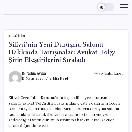
Skip
to
content
EĞITIM
Silivri’nin Yeni Duruşma Salonu
Hakkında Tartışmalar: Avukat Tolga
Şirin Eleştirilerini Sıraladı
Silivri’nin
By
Tolga Aydın
yorumlar kapalı
Yeni
11 Mayıs 2026
2 Min Read
Duruşma
Salonu
Hakkında
Silivri Ceza İnfaz Kurumu’nda inşa edilen yeni duruşma
Tartışmalar:
salonu, avukat Tolga Şirin tarafından eleştiri oklarının hedefi
Avukat
Tolga
oldu. Anayasa hukukçusu olan Şirin, modern duruşma salonu
Şirin
tasarımlarının sanık ile avukat arasındaki mahremiyeti
Eleştirilerini
zedelediğini ve bu durumun savunma hakkını ciddi şekilde
Sıraladı
kısıtladığını ifade etti.
için