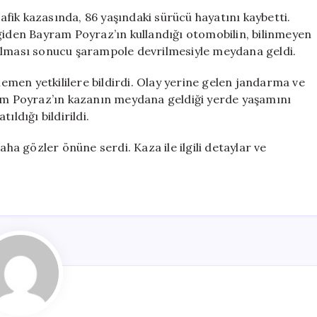
86
rafik kazasında, 86 yaşındaki sürücü hayatını kaybetti.
Yaşındaki
 giden Bayram Poyraz’ın kullandığı otomobilin, bilinmeyen
Sürücü
bolması sonucu şarampole devrilmesiyle meydana geldi.
Hayatını
Kaybetti
men yetkililere bildirdi. Olay yerine gelen jandarma ve
için
ram Poyraz’ın kazanın meydana geldiği yerde yaşamını
tıldığı bildirildi.
aha gözler önüne serdi. Kaza ile ilgili detaylar ve