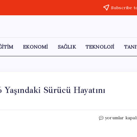
Subscribe t
ĞİTİM
EKONOMİ
SAĞLIK
TEKNOLOJİ
TANI
86 Yaşındaki Sürücü Hayatını
Sivas’ta
yorumlar kapal
Üzücü
Trafik
Kazası: