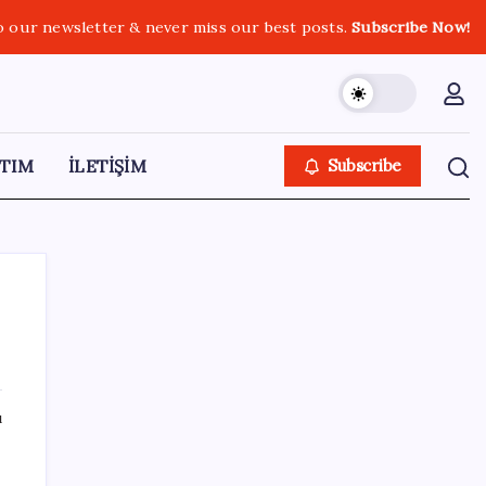
o our newsletter & never miss our best posts.
Subscribe Now!
TIM
İLETİŞİM
Subscribe
SON YAZILAR
ı
Bacakta bu belirtiler varsa dikkat! Pıhtı
habercisi olabilir