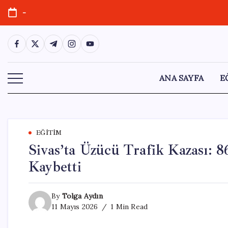
Skip
-
to
content
https://www.facebook.com/
https://twitter.com/
https://t.me/
https://www.instagram.com/
https://youtube.com/
ANA SAYFA
E
EĞITIM
Sivas’ta Üzücü Trafik Kazası: 
Kaybetti
By
Tolga Aydın
11 Mayıs 2026
1 Min Read