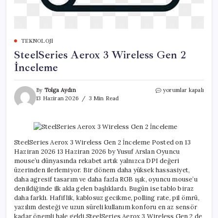
TEKNOLOJI
SteelSeries Aerox 3 Wireless Gen 2
İnceleme
SteelSeries
By
Tolga Aydın
yorumlar kapalı
Aerox
13 Haziran 2026
3 Min Read
3
Wireless
Gen
2
İnceleme
SteelSeries Aerox 3 Wireless Gen 2 İnceleme Posted on 13
için
Haziran 2026 13 Haziran 2026 by Yusuf Arslan Oyuncu
mouse’u dünyasında rekabet artık yalnızca DPI değeri
üzerinden ilerlemiyor. Bir dönem daha yüksek hassasiyet,
daha agresif tasarım ve daha fazla RGB ışık, oyuncu mouse’u
denildiğinde ilk akla gelen başlıklardı. Bugün ise tablo biraz
daha farklı. Hafiflik, kablosuz gecikme, polling rate, pil ömrü,
yazılım desteği ve uzun süreli kullanım konforu en az sensör
kadar önemli hale geldi.SteelSeries Aerox 3 Wireless Gen 2 de