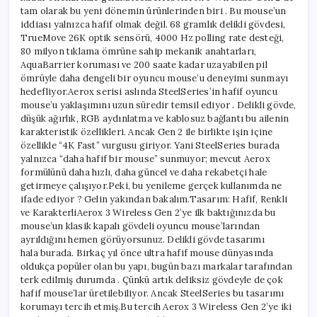
tam olarak bu yeni dönemin ürünlerinden biri . Bu mouse’un
iddiası yalnızca hafif olmak değil. 68 gramlık delikli gövdesi,
TrueMove 26K optik sensörü, 4000 Hz polling rate desteği,
80 milyon tıklama ömrüne sahip mekanik anahtarları,
AquaBarrier koruması ve 200 saate kadar uzayabilen pil
ömrüyle daha dengeli bir oyuncu mouse’u deneyimi sunmayı
hedefliyor.Aerox serisi aslında SteelSeries’in hafif oyuncu
mouse’u yaklaşımını uzun süredir temsil ediyor . Delikli gövde,
düşük ağırlık, RGB aydınlatma ve kablosuz bağlantı bu ailenin
karakteristik özellikleri. Ancak Gen 2 ile birlikte işin içine
özellikle “4K Fast” vurgusu giriyor. Yani SteelSeries burada
yalnızca “daha hafif bir mouse” sunmuyor; mevcut Aerox
formülünü daha hızlı, daha güncel ve daha rekabetçi hale
getirmeye çalışıyor.Peki, bu yenileme gerçek kullanımda ne
ifade ediyor ? Gelin yakından bakalım.Tasarım: Hafif, Renkli
ve KarakterliAerox 3 Wireless Gen 2’ye ilk baktığınızda bu
mouse’un klasik kapalı gövdeli oyuncu mouse’larından
ayrıldığını hemen görüyorsunuz. Delikli gövde tasarımı
hala burada. Birkaç yıl önce ultra hafif mouse dünyasında
oldukça popüler olan bu yapı, bugün bazı markalar tarafından
terk edilmiş durumda . Çünkü artık deliksiz gövdeyle de çok
hafif mouse’lar üretilebiliyor. Ancak SteelSeries bu tasarımı
korumayı tercih etmiş.Bu tercih Aerox 3 Wireless Gen 2’ye iki