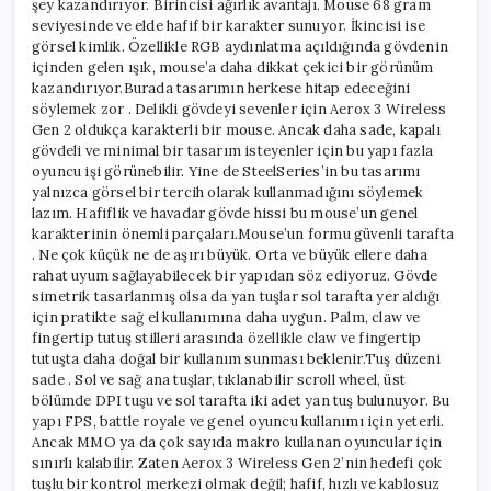
şey kazandırıyor. Birincisi ağırlık avantajı. Mouse 68 gram
seviyesinde ve elde hafif bir karakter sunuyor. İkincisi ise
görsel kimlik. Özellikle RGB aydınlatma açıldığında gövdenin
içinden gelen ışık, mouse’a daha dikkat çekici bir görünüm
kazandırıyor.Burada tasarımın herkese hitap edeceğini
söylemek zor . Delikli gövdeyi sevenler için Aerox 3 Wireless
Gen 2 oldukça karakterli bir mouse. Ancak daha sade, kapalı
gövdeli ve minimal bir tasarım isteyenler için bu yapı fazla
oyuncu işi görünebilir. Yine de SteelSeries’in bu tasarımı
yalnızca görsel bir tercih olarak kullanmadığını söylemek
lazım. Hafiflik ve havadar gövde hissi bu mouse’un genel
karakterinin önemli parçaları.Mouse’un formu güvenli tarafta
. Ne çok küçük ne de aşırı büyük. Orta ve büyük ellere daha
rahat uyum sağlayabilecek bir yapıdan söz ediyoruz. Gövde
simetrik tasarlanmış olsa da yan tuşlar sol tarafta yer aldığı
için pratikte sağ el kullanımına daha uygun. Palm, claw ve
fingertip tutuş stilleri arasında özellikle claw ve fingertip
tutuşta daha doğal bir kullanım sunması beklenir.Tuş düzeni
sade . Sol ve sağ ana tuşlar, tıklanabilir scroll wheel, üst
bölümde DPI tuşu ve sol tarafta iki adet yan tuş bulunuyor. Bu
yapı FPS, battle royale ve genel oyuncu kullanımı için yeterli.
Ancak MMO ya da çok sayıda makro kullanan oyuncular için
sınırlı kalabilir. Zaten Aerox 3 Wireless Gen 2’nin hedefi çok
tuşlu bir kontrol merkezi olmak değil; hafif, hızlı ve kablosuz