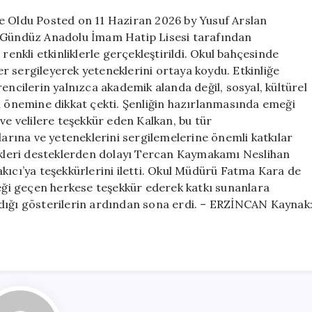
Sahne
e Oldu Posted on 11 Haziran 2026 by Yusuf Arslan
Oldu
p Gündüz Anadolu İmam Hatip Lisesi tarafından
için
renkli etkinliklerle gerçekleştirildi. Okul bahçesinde
r sergileyerek yeteneklerini ortaya koydu. Etkinliğe
encilerin yalnızca akademik alanda değil, sosyal, kültürel
in önemine dikkat çekti. Şenliğin hazırlanmasında emeği
ve velilere teşekkür eden Kalkan, bu tür
rına ve yeteneklerini sergilemelerine önemli katkılar
dikleri desteklerden dolayı Tercan Kaymakamı Neslihan
kıcı’ya teşekkürlerini iletti. Okul Müdürü Fatma Kara de
ği geçen herkese teşekkür ederek katkı sunanlara
adığı gösterilerin ardından sona erdi. – ERZİNCAN Kaynak