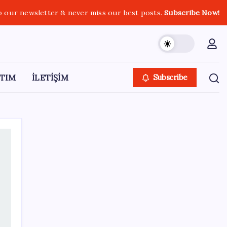
o our newsletter & never miss our best posts.
Subscribe Now!
TIM
İLETİŞİM
Subscribe
SON YAZILAR
Bacakta bu belirtiler varsa dikkat! Pıhtı
habercisi olabilir