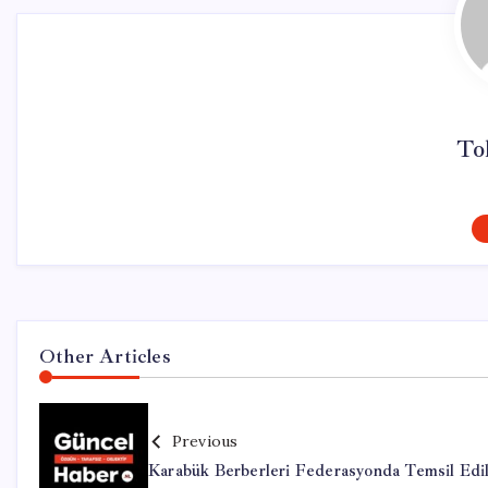
To
Other Articles
Previous
Karabük Berberleri Federasyonda Temsil Edi