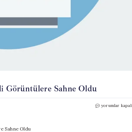
kli Görüntülere Sahne Oldu
Tercan’da
yorumlar kapal
Yılsonu
Şenliği
Renkli
Görüntülere