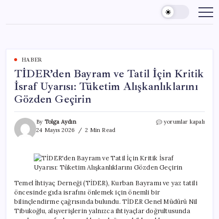
Skip
to
content
HABER
TİDER’den Bayram ve Tatil İçin Kritik
İsraf Uyarısı: Tüketim Alışkanlıklarını
Gözden Geçirin
TİDER’den
By
Tolga Aydın
yorumlar kapalı
Bayram
24 Mayıs 2026
2 Min Read
ve
Tatil
İçin
Kritik
İsraf
Uyarısı:
Temel İhtiyaç Derneği (TİDER), Kurban Bayramı ve yaz tatili
Tüketim
öncesinde gıda israfını önlemek için önemli bir
Alışkanlıklarını
bilinçlendirme çağrısında bulundu. TİDER Genel Müdürü Nil
Gözden
Tibukoğlu, alışverişlerin yalnızca ihtiyaçlar doğrultusunda
Geçirin