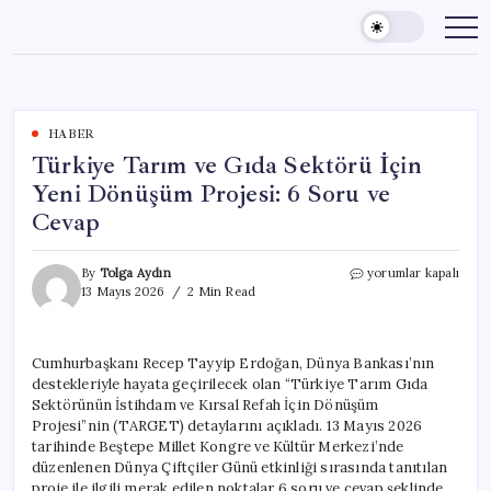
Skip
to
content
HABER
Türkiye Tarım ve Gıda Sektörü İçin
Yeni Dönüşüm Projesi: 6 Soru ve
Cevap
Türkiye
By
Tolga Aydın
yorumlar kapalı
Tarım
13 Mayıs 2026
2 Min Read
ve
Gıda
Sektörü
Cumhurbaşkanı Recep Tayyip Erdoğan, Dünya Bankası’nın
İçin
destekleriyle hayata geçirilecek olan “Türkiye Tarım Gıda
Yeni
Dönüşüm
Sektörünün İstihdam ve Kırsal Refah İçin Dönüşüm
Projesi:
Projesi”nin (TARGET) detaylarını açıkladı. 13 Mayıs 2026
6
tarihinde Beştepe Millet Kongre ve Kültür Merkezi’nde
Soru
düzenlenen Dünya Çiftçiler Günü etkinliği sırasında tanıtılan
ve
proje ile ilgili merak edilen noktalar 6 soru ve cevap şeklinde