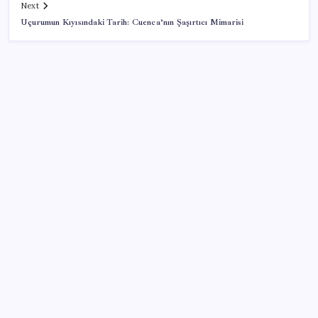
Next
Uçurumun Kıyısındaki Tarih: Cuenca’nın Şaşırtıcı Mimarisi
SON YAZILAR
Çıkarılabilir Bataryalı Telefonlar Geri Dönüyor
Faizsiz ev ve araba alımına kısıtlama
AB’den Ar-Ge’ye 130 milyar euroluk kaynak
Çin’in altın alımında üç yılın rekoru
28 ilde CHP’li başkan kalmadı! YENİ Parti’ye geçen
CHP’li belediye başkanı sayısı belli oldu: ‘Ay sonu