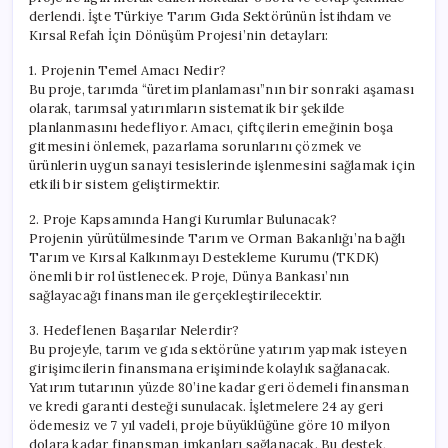
Cevap
derlendi. İşte Türkiye Tarım Gıda Sektörünün İstihdam ve
için
Kırsal Refah İçin Dönüşüm Projesi’nin detayları:
1. Projenin Temel Amacı Nedir?
Bu proje, tarımda “üretim planlaması”nın bir sonraki aşaması
olarak, tarımsal yatırımların sistematik bir şekilde
planlanmasını hedefliyor. Amacı, çiftçilerin emeğinin boşa
gitmesini önlemek, pazarlama sorunlarını çözmek ve
ürünlerin uygun sanayi tesislerinde işlenmesini sağlamak için
etkili bir sistem geliştirmektir.
2. Proje Kapsamında Hangi Kurumlar Bulunacak?
Projenin yürütülmesinde Tarım ve Orman Bakanlığı’na bağlı
Tarım ve Kırsal Kalkınmayı Destekleme Kurumu (TKDK)
önemli bir rol üstlenecek. Proje, Dünya Bankası’nın
sağlayacağı finansman ile gerçekleştirilecektir.
3. Hedeflenen Başarılar Nelerdir?
Bu projeyle, tarım ve gıda sektörüne yatırım yapmak isteyen
girişimcilerin finansmana erişiminde kolaylık sağlanacak.
Yatırım tutarının yüzde 80’ine kadar geri ödemeli finansman
ve kredi garanti desteği sunulacak. İşletmelere 24 ay geri
ödemesiz ve 7 yıl vadeli, proje büyüklüğüne göre 10 milyon
dolara kadar finansman imkanları sağlanacak. Bu destek,