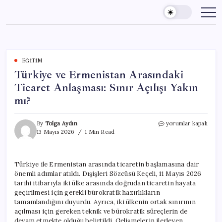
Skip
to
content
EĞITIM
Türkiye ve Ermenistan Arasındaki
Ticaret Anlaşması: Sınır Açılışı Yakın
mı?
Türkiye
By
Tolga Aydın
yorumlar kapalı
ve
13 Mayıs 2026
1 Min Read
Ermenistan
Arasındaki
Ticaret
Türkiye ile Ermenistan arasında ticaretin başlamasına dair
Anlaşması:
önemli adımlar atıldı. Dışişleri Sözcüsü Keçeli, 11 Mayıs 2026
Sınır
Açılışı
tarihi itibarıyla iki ülke arasında doğrudan ticaretin hayata
Yakın
geçirilmesi için gerekli bürokratik hazırlıkların
mı?
tamamlandığını duyurdu. Ayrıca, iki ülkenin ortak sınırının
için
açılması için gereken teknik ve bürokratik süreçlerin de
devam etmekte olduğu belirtildi. Gelişmelerin ilerleyen